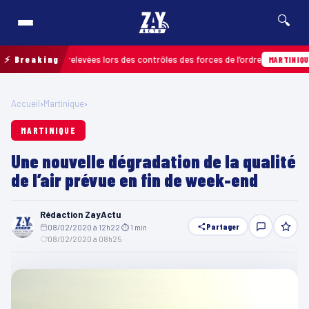
🔍
infractions relevées lors des contrôles des forces de l’ordre
⚡ Breaking
MARTINIQUE
Accueil
›
Martinique
›
MARTINIQUE
Une nouvelle dégradation de la qualité
de l’air prévue en fin de week-end
Rédaction ZayActu
Partager
08/02/2020 à 12h22
·
⏱ 1 min
·
08/02/2020 à 08h25