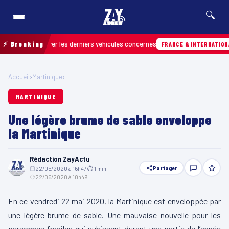
🔍
our retrouver les derniers véhicules concernés
⚡ Breaking
FRANCE & INTERNATIONALE
Accueil
›
Martinique
›
MARTINIQUE
Une légère brume de sable enveloppe
la Martinique
Rédaction ZayActu
Partager
22/05/2020 à 16h47
·
⏱ 1 min
·
22/05/2020 à 10h49
En ce vendredi 22 mai 2020, la Martinique est enveloppée par
une légère brume de sable. Une mauvaise nouvelle pour les
personnes fragiles qui subissent durant une partie de l’année