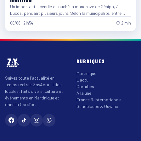
Un important incendie a touché la mangrove de Génipa, à
Ducos, pendant plusieurs jours. Selon la municipalité, entre…
06/08 · 21h54
⏱ 2 min
RUBRIQUES
Martinique
Suivez toute l'actualité en
L'actu
temps réel sur ZayActu : infos
Caraïbes
locales, faits divers, culture et
À la une
événements en Martinique et
France & Internationale
dans la Caraïbe.
Guadeloupe & Guyane