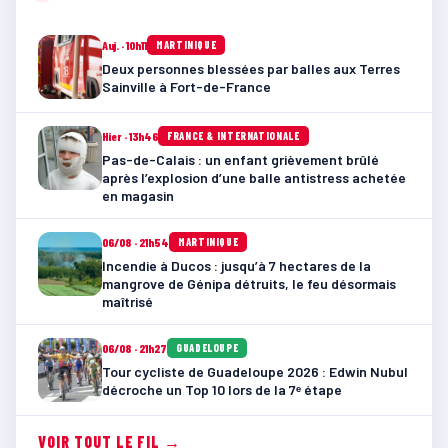
Auj. · 10h11
MARTINIQUE
Deux personnes blessées par balles aux Terres
Sainville à Fort-de-France
Hier · 13h46
FRANCE & INTERNATIONALE
Pas-de-Calais : un enfant grièvement brûlé
après l’explosion d’une balle antistress achetée
en magasin
06/08 · 21h54
MARTINIQUE
Incendie à Ducos : jusqu’à 7 hectares de la
mangrove de Génipa détruits, le feu désormais
maîtrisé
06/08 · 21h27
GUADELOUPE
Tour cycliste de Guadeloupe 2026 : Edwin Nubul
décroche un Top 10 lors de la 7ᵉ étape
VOIR TOUT LE FIL →