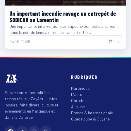
Un important incendie ravage un entrepôt de
SODICAR au Lamentin
Une importante intervention des sapeurs-pompiers a eu lieu
dans la nuit de lundi à mardi au Lamentin. Un…
04/08 · 11h06
⏱ 1 min
RUBRIQUES
Martinique
Suivez toute l'actualité en
L'actu
temps réel sur ZayActu : infos
Caraïbes
locales, faits divers, culture et
À la une
événements en Martinique et
France & Internationale
dans la Caraïbe.
Guadeloupe & Guyane