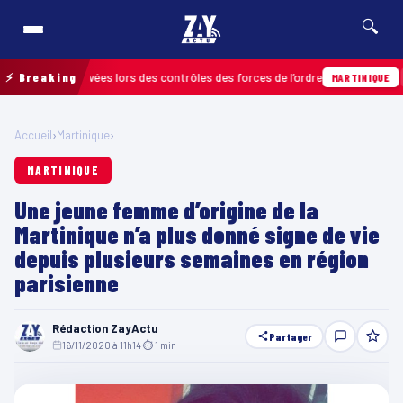
🔍
ctions relevées lors des contrôles des forces de l’ordre
⚡ Breaking
04/08
MARTINIQUE
Accueil
›
Martinique
›
MARTINIQUE
Une jeune femme d’origine de la
Martinique n’a plus donné signe de vie
depuis plusieurs semaines en région
parisienne
Rédaction ZayActu
Partager
16/11/2020 à 11h14
·
⏱ 1 min