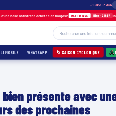
♡ Faire un don
balle antistress achetée en magasin
Incendie 
Hier · 21h54
MARTINIQUE
LI MOBILE
WHATSAPP
🌀 SAISON CYCLONIQUE
 bien présente avec un
urs des prochaines