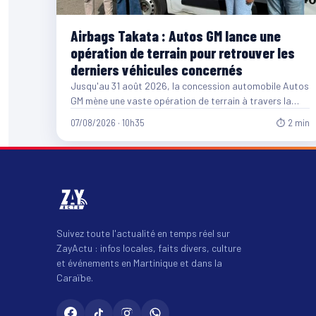
Airbags Takata : Autos GM lance une
opération de terrain pour retrouver les
derniers véhicules concernés
Jusqu'au 31 août 2026, la concession automobile Autos
GM mène une vaste opération de terrain à travers la…
07/08/2026 · 10h35
⏱ 2 min
Suivez toute l'actualité en temps réel sur
ZayActu : infos locales, faits divers, culture
et événements en Martinique et dans la
Caraïbe.