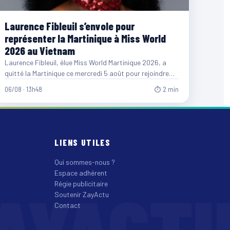
Laurence Fibleuil s’envole pour
représenter la Martinique à Miss World
2026 au Vietnam
Laurence Fibleuil, élue Miss World Martinique 2026, a
quitté la Martinique ce mercredi 5 août pour rejoindre
le…
06/08 · 13h48
⏱ 2 min
LIENS UTILES
Qui sommes-nous ?
Espace adhérent
AYACT
Régie publicitaire
Soutenir ZayActu
Contact