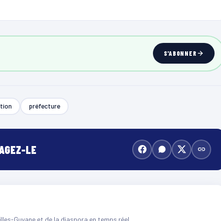
S'ABONNER
ution
préfecture
TAGEZ-LE
illes-Guyane et de la diaspora en temps réel.