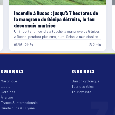
Incendie à Ducos : jusqu’à 7 hectares de
la mangrove de Génipa détruits, le feu
désormais maîtrisé
Un important incendie a touché la mangrove de Génipa,
à Ducos, pendant plusieurs jours. Selon la municipalité,
entre…
06/08 · 21h54
⏱ 2 min
RUBRIQUES
RUBRIQUES
Martinique
Saison cyclonique
L'actu
Tour des Yoles
Z
Caraïbes
Tour cycliste
À la une
France & Internationale
Guadeloupe & Guyane