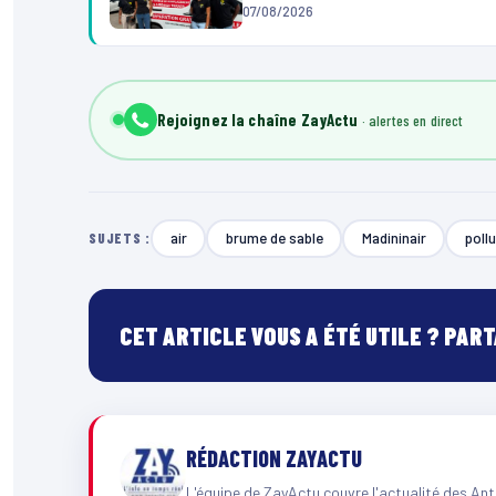
07/08/2026
Rejoignez la chaîne ZayActu
air
brume de sable
Madininair
poll
SUJETS :
CET ARTICLE VOUS A ÉTÉ UTILE ? PAR
RÉDACTION ZAYACTU
L'équipe de ZayActu couvre l'actualité des Ant