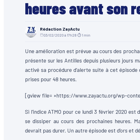
heures avant son r
Rédaction ZayActu
03/02/2020 à 17h28
·
⏱ 1 min
Une amélioration est prévue au cours des prochai
présente sur les Antilles depuis plusieurs jours 
activé sa procédure d’alerte suite à cet épisode 
prises pour 48 heures.
[gview file= »https://www.zayactu.org/wp-cont
Si l’indice ATMO pour ce lundi 3 février 2020 est 
se dissiper au cours des prochaines heures. Ma
devrait pas durer. Un autre épisode est d’ors et d