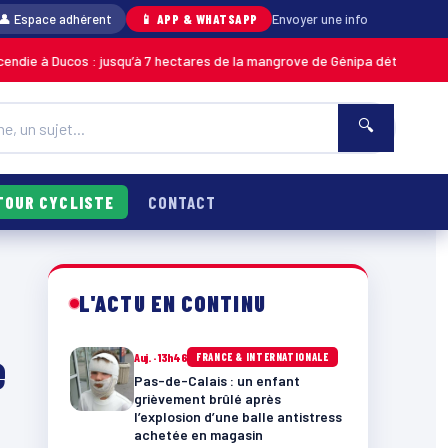
👤 Espace adhérent
📱 APP & WHATSAPP
Envoyer une info
à Ducos : jusqu’à 7 hectares de la mangrove de Génipa détruits, le feu dé
🔍
TOUR CYCLISTE
CONTACT
L'ACTU EN CONTINU
e
Auj. · 13h46
FRANCE & INTERNATIONALE
Pas-de-Calais : un enfant
grièvement brûlé après
l’explosion d’une balle antistress
achetée en magasin