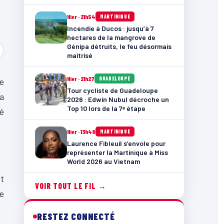
Hier · 21h54
MARTINIQUE
Incendie à Ducos : jusqu’à 7
hectares de la mangrove de
Génipa détruits, le feu désormais
maîtrisé
Hier · 21h27
GUADELOUPE
ne
Tour cycliste de Guadeloupe
 a
2026 : Edwin Nubul décroche un
Top 10 lors de la 7ᵉ étape
té
Hier · 13h48
MARTINIQUE
Laurence Fibleuil s’envole pour
]
représenter la Martinique à Miss
World 2026 au Vietnam
it
VOIR TOUT LE FIL →
ne
RESTEZ CONNECTÉ