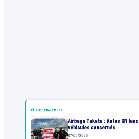
À LIRE ÉGALEMENT
Airbags Takata : Autos GM lanc
véhicules concernés
07/08/2026