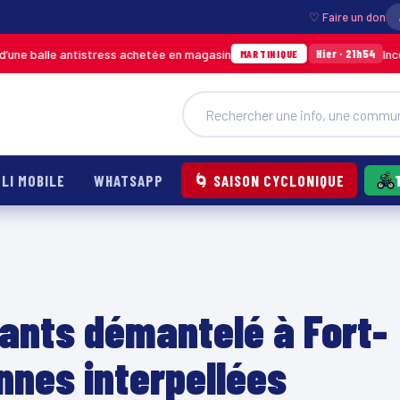
♡ Faire un don
alle antistress achetée en magasin
Incendie à 
Hier · 21h54
MARTINIQUE
LI MOBILE
WHATSAPP
🌀 SAISON CYCLONIQUE
iants démantelé à Fort-
nnes interpellées