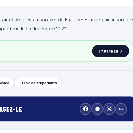
s étaient déférés au parquet de Fort-de-France puis incarcér
mparution le 05 décembre 2022.
S'ABONNER
police
Trafic de stupéfiants
TAGEZ-LE