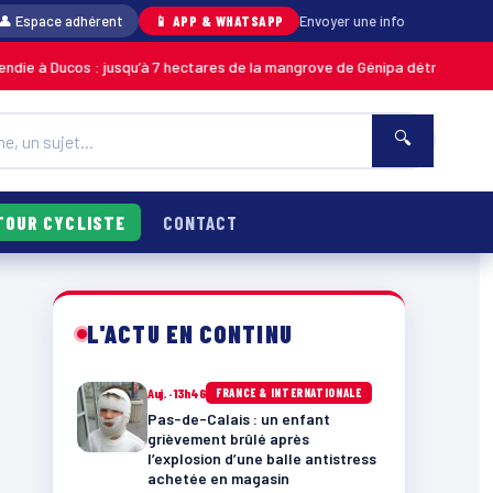
👤 Espace adhérent
📱 APP & WHATSAPP
Envoyer une info
Ducos : jusqu’à 7 hectares de la mangrove de Génipa détruits, le feu déso
🔍
TOUR CYCLISTE
CONTACT
L'ACTU EN CONTINU
Auj. · 13h46
FRANCE & INTERNATIONALE
Pas-de-Calais : un enfant
grièvement brûlé après
l’explosion d’une balle antistress
achetée en magasin