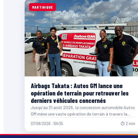
MARTINIQUE
Airbags Takata : Autos GM lance une
opération de terrain pour retrouver les
derniers véhicules concernés
Jusqu'au 31 août 2026, la concession automobile Autos
GM mène une vaste opération de terrain à travers la…
07/08/2026 · 10h35
⏱ 2 min