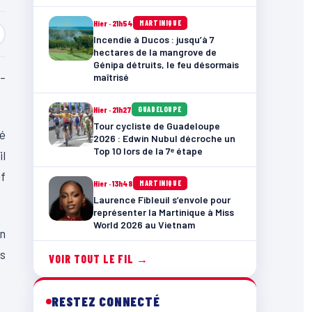
Hier · 21h54
MARTINIQUE
Incendie à Ducos : jusqu’à 7
hectares de la mangrove de
Génipa détruits, le feu désormais
-
maîtrisé
Hier · 21h27
GUADELOUPE
Tour cycliste de Guadeloupe
é
2026 : Edwin Nubul décroche un
Top 10 lors de la 7ᵉ étape
il
uf
Hier · 13h48
MARTINIQUE
Laurence Fibleuil s’envole pour
représenter la Martinique à Miss
World 2026 au Vietnam
on
es
VOIR TOUT LE FIL →
RESTEZ CONNECTÉ