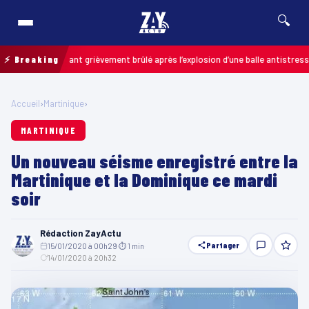
🔍
is : un enfant grièvement brûlé après l’explosion d’une balle antistress ach
⚡ Breaking
Accueil
›
Martinique
›
MARTINIQUE
Un nouveau séisme enregistré entre la
Martinique et la Dominique ce mardi
soir
Rédaction ZayActu
Partager
15/01/2020 à 00h29
·
⏱ 1 min
·
14/01/2020 à 20h32