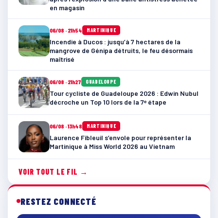
en magasin
06/08 · 21h54
MARTINIQUE
Incendie à Ducos : jusqu’à 7 hectares de la
mangrove de Génipa détruits, le feu désormais
maîtrisé
06/08 · 21h27
GUADELOUPE
Tour cycliste de Guadeloupe 2026 : Edwin Nubul
décroche un Top 10 lors de la 7ᵉ étape
06/08 · 13h48
MARTINIQUE
Laurence Fibleuil s’envole pour représenter la
Martinique à Miss World 2026 au Vietnam
VOIR TOUT LE FIL →
RESTEZ CONNECTÉ