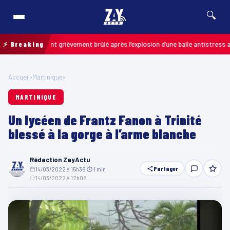
🔍
 : un enfant grièvement brûlé après l’explosion d’une balle antistress achet
⚡ Breaking
Accueil
›
Martinique
›
MARTINIQUE
Un lycéen de Frantz Fanon à Trinité
blessé à la gorge à l’arme blanche
Rédaction ZayActu
Partager
14/03/2022 à 15h38
·
⏱ 1 min
·
14/03/2022 à 12h08