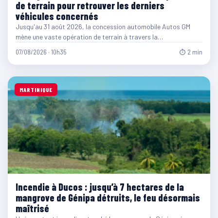
de terrain pour retrouver les derniers
véhicules concernés
Jusqu'au 31 août 2026, la concession automobile Autos GM
mène une vaste opération de terrain à travers la…
07/08/2026 · 10h35
⏱ 2 min
MARTINIQUE
Incendie à Ducos : jusqu’à 7 hectares de la
mangrove de Génipa détruits, le feu désormais
maîtrisé