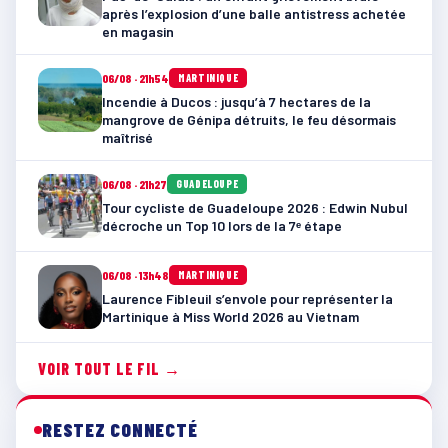
après l’explosion d’une balle antistress achetée
en magasin
06/08 · 21h54
MARTINIQUE
Incendie à Ducos : jusqu’à 7 hectares de la
mangrove de Génipa détruits, le feu désormais
maîtrisé
06/08 · 21h27
GUADELOUPE
Tour cycliste de Guadeloupe 2026 : Edwin Nubul
décroche un Top 10 lors de la 7ᵉ étape
06/08 · 13h48
MARTINIQUE
Laurence Fibleuil s’envole pour représenter la
Martinique à Miss World 2026 au Vietnam
VOIR TOUT LE FIL →
RESTEZ CONNECTÉ