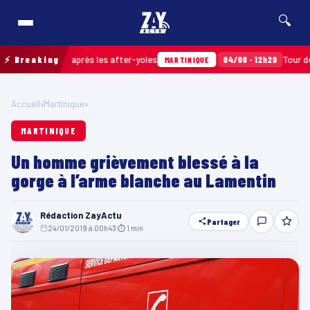
🔍
ts ramassés après les after-yoles
⚡ Breaking
04/08 · 12h29
Tour des Yol
MARTINIQUE
Accueil
›
Martinique
›
MARTINIQUE
Un homme grièvement blessé à la
gorge à l’arme blanche au Lamentin
Rédaction ZayActu
Partager
24/01/2019 à 00h43
·
⏱ 1 min