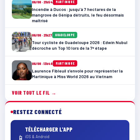
06/08 · 21h54
MARTINIQUE
Incendie à Ducos : jusqu’à 7 hectares de la
mangrove de Génipa détruits, le feu désormais
maîtrisé
06/08 · 21h27
GUADELOUPE
Tour cycliste de Guadeloupe 2026 : Edwin Nubul
décroche un Top 10 lors de la 7ᵉ étape
06/08 · 13h48
MARTINIQUE
Laurence Fibleuil s’envole pour représenter la
Martinique à Miss World 2026 au Vietnam
VOIR TOUT LE FIL →
RESTEZ CONNECTÉ
TÉLÉCHARGER L'APP
📱
iOS & Android