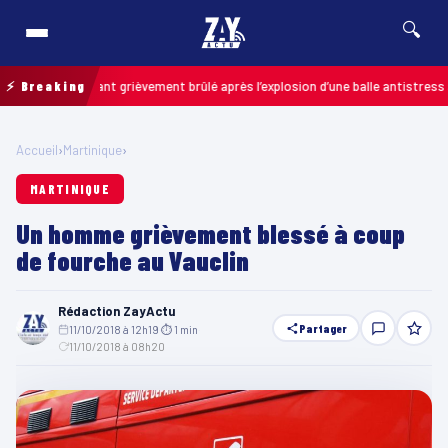
🔍
s : un enfant grièvement brûlé après l’explosion d’une balle antistress ache
⚡ Breaking
Accueil
›
Martinique
›
MARTINIQUE
Un homme grièvement blessé à coup
de fourche au Vauclin
Rédaction ZayActu
Partager
11/10/2018 à 12h19
·
⏱ 1 min
·
11/10/2018 à 08h20