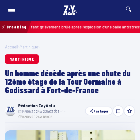
🔍
is : un enfant grièvement brûlé après l’explosion d’une balle antistress ach
⚡ Breaking
Accueil
›
Martinique
›
MARTINIQUE
Un homme décède après une chute du
12ème étage de la Tour Germaine à
Godissard à Fort-de-France
Rédaction ZayActu
Partager
14/06/2024 à 22h03
·
⏱ 1 min
·
14/06/2024 à 18h06