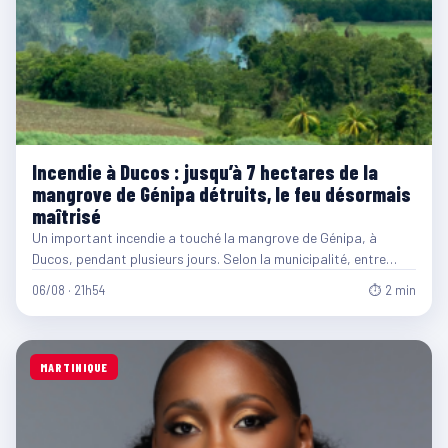
Incendie à Ducos : jusqu’à 7 hectares de la
mangrove de Génipa détruits, le feu désormais
maîtrisé
Un important incendie a touché la mangrove de Génipa, à
Ducos, pendant plusieurs jours. Selon la municipalité, entre…
06/08 · 21h54
⏱ 2 min
MARTINIQUE