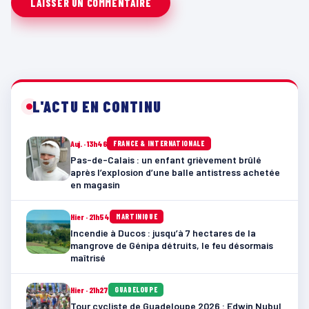
L'ACTU EN CONTINU
Auj. · 13h46
FRANCE & INTERNATIONALE
Pas-de-Calais : un enfant grièvement brûlé
après l’explosion d’une balle antistress achetée
en magasin
Hier · 21h54
MARTINIQUE
Incendie à Ducos : jusqu’à 7 hectares de la
mangrove de Génipa détruits, le feu désormais
maîtrisé
Hier · 21h27
GUADELOUPE
Tour cycliste de Guadeloupe 2026 : Edwin Nubul