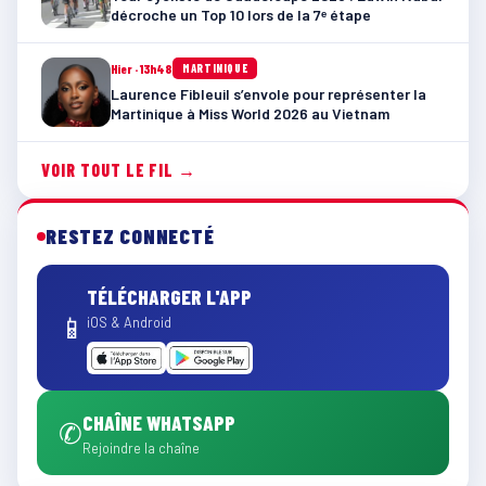
décroche un Top 10 lors de la 7ᵉ étape
Hier · 13h48
MARTINIQUE
Laurence Fibleuil s’envole pour représenter la
Martinique à Miss World 2026 au Vietnam
VOIR TOUT LE FIL →
RESTEZ CONNECTÉ
TÉLÉCHARGER L'APP
📱
iOS & Android
CHAÎNE WHATSAPP
✆
Rejoindre la chaîne