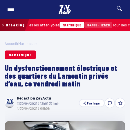
🔍
amassés après les after-yoles
⚡ Breaking
04/08 · 12h29
Tour des Yoles e
MARTINIQUE
Accueil
›
Martinique
›
MARTINIQUE
Un dysfonctionnement électrique et
des quartiers du Lamentin privés
d’eau, ce vendredi matin
Rédaction ZayActu
Partager
30/04/2021 à 12h01
·
⏱ 1 min
·
30/04/2021 à 08h06