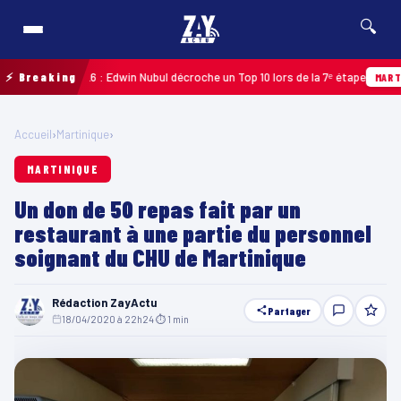
🔍
deloupe 2026 : Edwin Nubul décroche un Top 10 lors de la 7ᵉ étape
⚡ Breaking
MARTINIQU
Accueil
›
Martinique
›
MARTINIQUE
Un don de 50 repas fait par un
restaurant à une partie du personnel
soignant du CHU de Martinique
Rédaction ZayActu
Partager
18/04/2020 à 22h24
·
⏱ 1 min