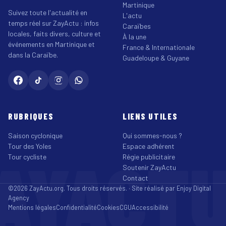
Martinique
Suivez toute l'actualité en
L'actu
temps réel sur ZayActu : infos
Caraïbes
locales, faits divers, culture et
À la une
événements en Martinique et
France & Internationale
dans la Caraïbe.
Guadeloupe & Guyane
RUBRIQUES
LIENS UTILES
Saison cyclonique
Qui sommes-nous ?
Tour des Yoles
Espace adhérent
AYACT
Tour cycliste
Régie publicitaire
Soutenir ZayActu
Contact
©2026 ZayActu.org. Tous droits réservés. · Site réalisé par
Enjoy Digital
Agency
Mentions légales
Confidentialité
Cookies
CGU
Accessibilité