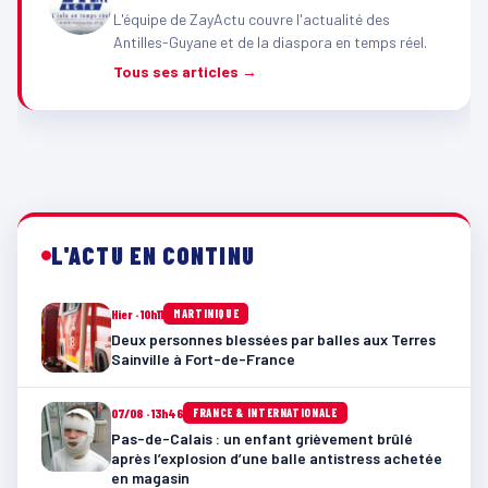
L'équipe de ZayActu couvre l'actualité des
Antilles-Guyane et de la diaspora en temps réel.
Tous ses articles →
L'ACTU EN CONTINU
Hier · 10h11
MARTINIQUE
Deux personnes blessées par balles aux Terres
Sainville à Fort-de-France
07/08 · 13h46
FRANCE & INTERNATIONALE
Pas-de-Calais : un enfant grièvement brûlé
après l’explosion d’une balle antistress achetée
en magasin