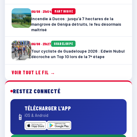
06/08 · 21h54
MARTINIQUE
Incendie à Ducos : jusqu’à 7 hectares de la
mangrove de Génipa détruits, le feu désormais
maîtrisé
06/08 · 21h27
GUADELOUPE
Tour cycliste de Guadeloupe 2026 : Edwin Nubul
décroche un Top 10 lors de la 7ᵉ étape
VOIR TOUT LE FIL →
RESTEZ CONNECTÉ
TÉLÉCHARGER L'APP
📱
iOS & Android