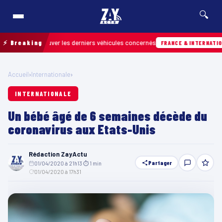
🔍
pour retrouver les derniers véhicules concernés
⚡ Breaking
FRANCE & INTERNATIONALE
Accueil
›
Internationale
›
INTERNATIONALE
Un bébé âgé de 6 semaines décède du
coronavirus aux Etats-Unis
Rédaction ZayActu
Partager
01/04/2020 à 21h13
·
⏱ 1 min
·
01/04/2020 à 17h31