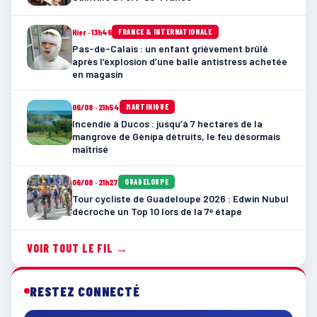
Hier · 13h46
FRANCE & INTERNATIONALE
Pas-de-Calais : un enfant grièvement brûlé
après l’explosion d’une balle antistress achetée
en magasin
06/08 · 21h54
MARTINIQUE
Incendie à Ducos : jusqu’à 7 hectares de la
mangrove de Génipa détruits, le feu désormais
maîtrisé
06/08 · 21h27
GUADELOUPE
Tour cycliste de Guadeloupe 2026 : Edwin Nubul
décroche un Top 10 lors de la 7ᵉ étape
VOIR TOUT LE FIL →
RESTEZ CONNECTÉ