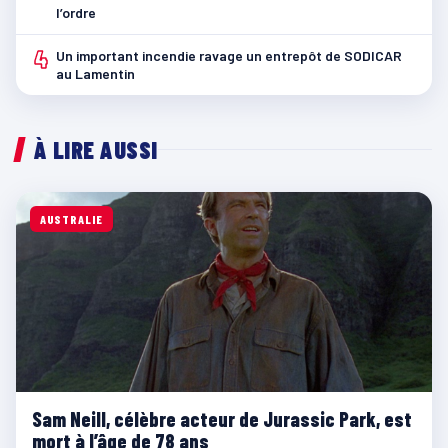
l’ordre
4
Un important incendie ravage un entrepôt de SODICAR
au Lamentin
À LIRE AUSSI
AUSTRALIE
Sam Neill, célèbre acteur de Jurassic Park, est
mort à l’âge de 78 ans