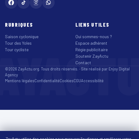
RUBRIQUES
LIENS UTILES
Saison cyclonique
Qui sommes-nous ?
Tour des Yoles
Espace adhérent
AYACT
Tour cycliste
Régie publicitaire
Soutenir ZayActu
Contact
©2026 ZayActu.org. Tous droits réservés. · Site réalisé par
Enjoy Digital
Agency
Mentions légales
Confidentialité
Cookies
CGU
Accessibilité
ZayActu utilise des cookies pour mesurer l’audience et améliorer votre