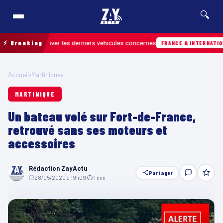
🔍
our retrouver les derniers véhicules concernés
⚡ Breaking
FRANCE & INTERNATIONALE
Accueil
›
Martinique
›
MARTINIQUE
Un bateau volé sur Fort-de-France,
retrouvé sans ses moteurs et
accessoires
Rédaction ZayActu
Partager
28/05/2020 à 19h09
·
⏱ 1 min