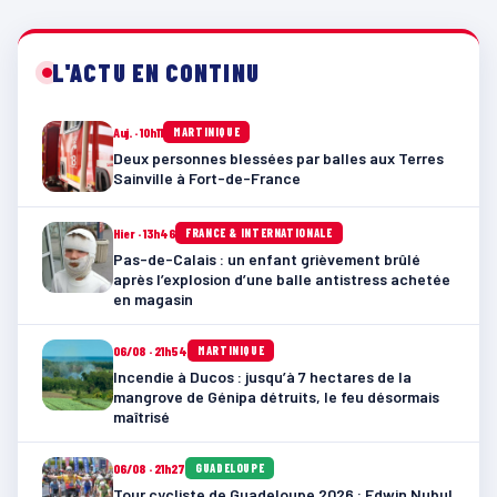
L'ACTU EN CONTINU
Auj. · 10h11
MARTINIQUE
Deux personnes blessées par balles aux Terres
Sainville à Fort-de-France
Hier · 13h46
FRANCE & INTERNATIONALE
Pas-de-Calais : un enfant grièvement brûlé
après l’explosion d’une balle antistress achetée
en magasin
06/08 · 21h54
MARTINIQUE
Incendie à Ducos : jusqu’à 7 hectares de la
mangrove de Génipa détruits, le feu désormais
maîtrisé
06/08 · 21h27
GUADELOUPE
Tour cycliste de Guadeloupe 2026 : Edwin Nubul