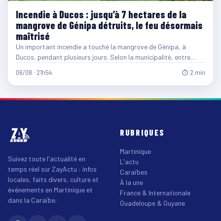
Incendie à Ducos : jusqu’à 7 hectares de la
mangrove de Génipa détruits, le feu désormais
maîtrisé
Un important incendie a touché la mangrove de Génipa, à
Ducos, pendant plusieurs jours. Selon la municipalité, entre…
06/08 · 21h54
⏱ 2 min
RUBRIQUES
Martinique
Suivez toute l'actualité en
L'actu
temps réel sur ZayActu : infos
Caraïbes
locales, faits divers, culture et
À la une
événements en Martinique et
France & Internationale
dans la Caraïbe.
Guadeloupe & Guyane