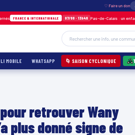
♡ Faire un don
Pas-de-Calais : un enfant grièvement b
07/08 · 13h46
& INTERNATIONALE
LI MOBILE
WHATSAPP
🌀 SAISON CYCLONIQUE
 pour retrouver Wany
’a plus donné signe de