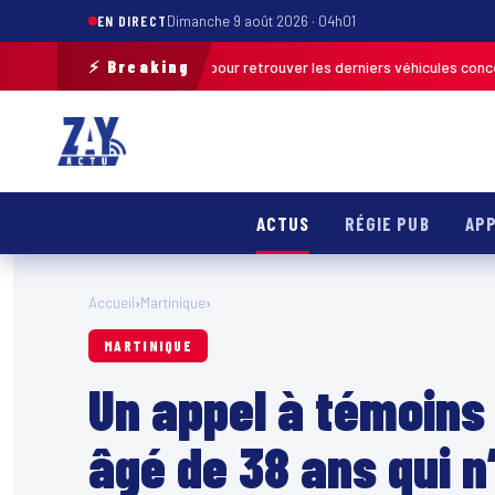
EN DIRECT
Dimanche 9 août 2026 · 04h01
⚡ Breaking
tion de terrain pour retrouver les derniers véhicules concernés
FRANCE 
ACTUS
RÉGIE PUB
APP
Accueil
›
Martinique
›
MARTINIQUE
Un appel à témoins
âgé de 38 ans qui n