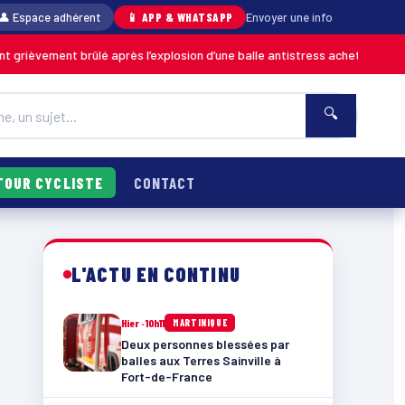
👤 Espace adhérent
📱 APP & WHATSAPP
Envoyer une info
rûlé après l’explosion d’une balle antistress achetée en magasin
MARTIN
🔍
TOUR CYCLISTE
CONTACT
L'ACTU EN CONTINU
Hier · 10h11
MARTINIQUE
Deux personnes blessées par
balles aux Terres Sainville à
Fort-de-France