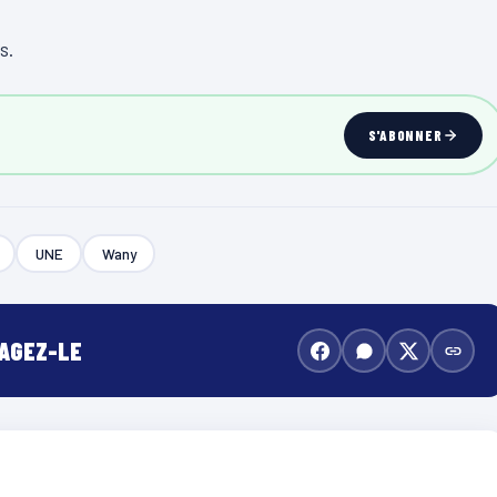
s.
S'ABONNER
UNE
Wany
TAGEZ-LE