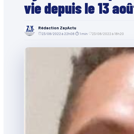
vie depuis le 13 ao
Rédaction ZayActu
23/08/2022 à 22h08
·
⏱ 1 min
·
23/08/2022 à 18h20