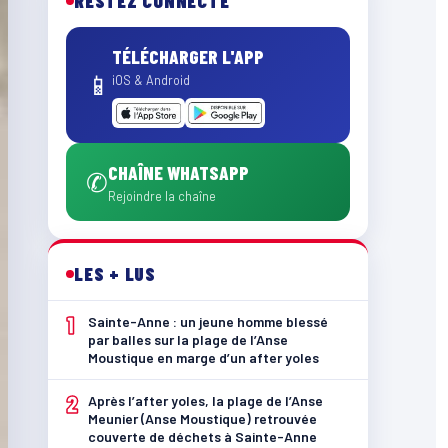
RESTEZ CONNECTÉ
TÉLÉCHARGER L'APP
📱
iOS & Android
CHAÎNE WHATSAPP
✆
Rejoindre la chaîne
LES + LUS
1
Sainte-Anne : un jeune homme blessé
par balles sur la plage de l’Anse
Moustique en marge d’un after yoles
2
Après l’after yoles, la plage de l’Anse
Meunier (Anse Moustique) retrouvée
couverte de déchets à Sainte-Anne