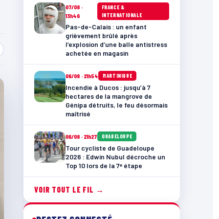
07/08 ·
FRANCE &
INTERNATIONALE
13h46
Pas-de-Calais : un enfant
grièvement brûlé après
l’explosion d’une balle antistress
achetée en magasin
06/08 · 21h54
MARTINIQUE
Incendie à Ducos : jusqu’à 7
hectares de la mangrove de
Génipa détruits, le feu désormais
maîtrisé
06/08 · 21h27
GUADELOUPE
Tour cycliste de Guadeloupe
2026 : Edwin Nubul décroche un
Top 10 lors de la 7ᵉ étape
VOIR TOUT LE FIL →