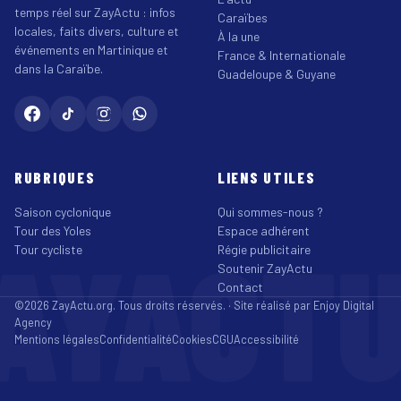
temps réel sur ZayActu : infos
Caraïbes
locales, faits divers, culture et
À la une
événements en Martinique et
France & Internationale
dans la Caraïbe.
Guadeloupe & Guyane
RUBRIQUES
LIENS UTILES
Saison cyclonique
Qui sommes-nous ?
Tour des Yoles
Espace adhérent
AYACT
Tour cycliste
Régie publicitaire
Soutenir ZayActu
Contact
©2026 ZayActu.org. Tous droits réservés. · Site réalisé par
Enjoy Digital
Agency
Mentions légales
Confidentialité
Cookies
CGU
Accessibilité