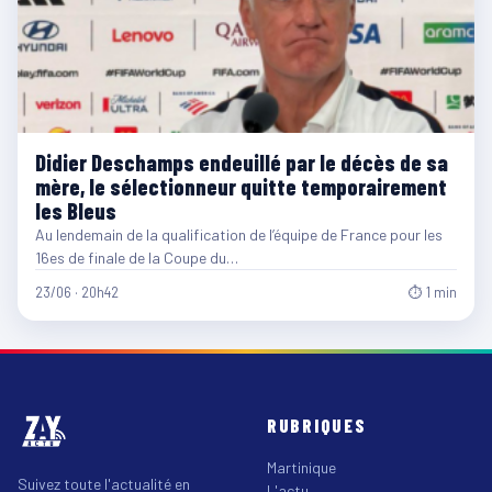
Didier Deschamps endeuillé par le décès de sa
mère, le sélectionneur quitte temporairement
les Bleus
Au lendemain de la qualification de l’équipe de France pour les
16es de finale de la Coupe du…
23/06 · 20h42
⏱ 1 min
RUBRIQUES
Martinique
Suivez toute l'actualité en
L'actu