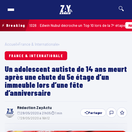
🔍
Guadeloupe 2026 : Edwin Nubul décroche un Top 10 lors de la 7ᵉ étape
⚡ Breaking
MARTIN
Accueil
›
France & Internationale
›
FRANCE & INTERNATIONALE
Un adolescent autiste de 14 ans meurt
après une chute du 5e étage d’un
immeuble lors d’une fête
d’anniversaire
Rédaction ZayActu
Partager
29/05/2020 à 21h05
·
⏱ 1 min
·
29/05/2020 à 16h12