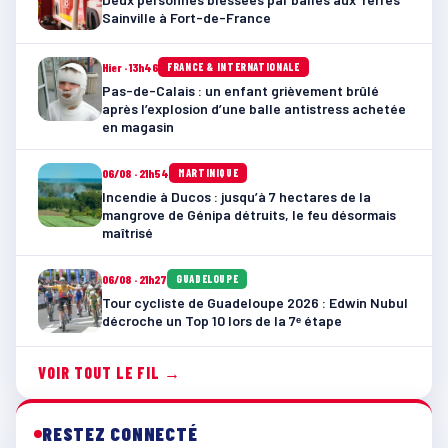
Sainville à Fort-de-France
Hier · 13h46
FRANCE & INTERNATIONALE
Pas-de-Calais : un enfant grièvement brûlé
après l’explosion d’une balle antistress achetée
en magasin
06/08 · 21h54
MARTINIQUE
Incendie à Ducos : jusqu’à 7 hectares de la
mangrove de Génipa détruits, le feu désormais
maîtrisé
06/08 · 21h27
GUADELOUPE
Tour cycliste de Guadeloupe 2026 : Edwin Nubul
décroche un Top 10 lors de la 7ᵉ étape
VOIR TOUT LE FIL →
RESTEZ CONNECTÉ