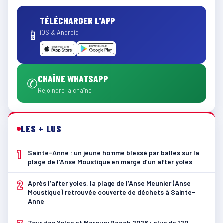
TÉLÉCHARGER L'APP
📱
iOS & Android
CHAÎNE WHATSAPP
✆
Rejoindre la chaîne
LES + LUS
1
Sainte-Anne : un jeune homme blessé par balles sur la
plage de l’Anse Moustique en marge d’un after yoles
2
Après l’after yoles, la plage de l’Anse Meunier (Anse
Moustique) retrouvée couverte de déchets à Sainte-
Anne
Tour des Yoles et Mercury Beach 2026 : plus de 120