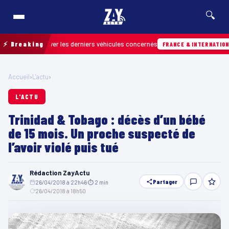
🔍
r retrouver les derniers véhicules concernés
⚡ Breaking
H
FRANCE & INTERNATIONALE
Accueil
›
L'actu
›
L'ACTU
Trinidad & Tobago : décès d’un bébé
de 15 mois. Un proche suspecté de
l’avoir violé puis tué
Rédaction ZayActu
Partager
26/04/2018 à 22h46
·
⏱ 2 min
·
26/04/2018 à 18h50