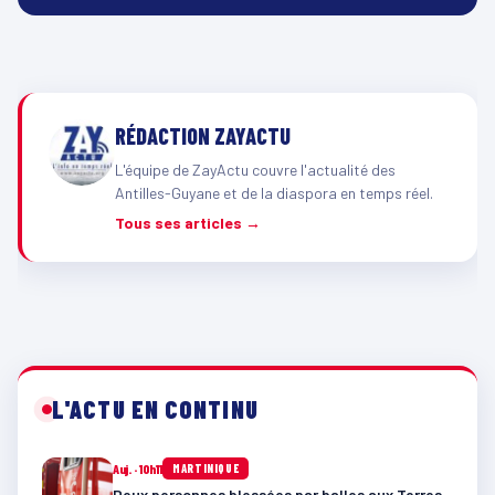
RÉDACTION ZAYACTU
L'équipe de ZayActu couvre l'actualité des
Antilles-Guyane et de la diaspora en temps réel.
Tous ses articles →
L'ACTU EN CONTINU
Auj. · 10h11
MARTINIQUE
Deux personnes blessées par balles aux Terres