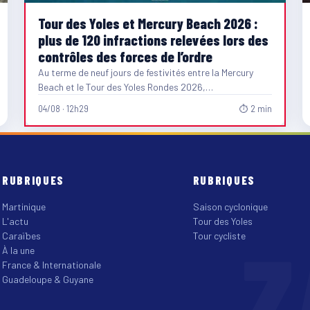
Tour des Yoles et Mercury Beach 2026 :
plus de 120 infractions relevées lors des
contrôles des forces de l’ordre
Au terme de neuf jours de festivités entre la Mercury
Beach et le Tour des Yoles Rondes 2026,…
04/08 · 12h29
⏱ 2 min
RUBRIQUES
RUBRIQUES
Martinique
Saison cyclonique
L'actu
Tour des Yoles
Z
Caraïbes
Tour cycliste
À la une
France & Internationale
Guadeloupe & Guyane