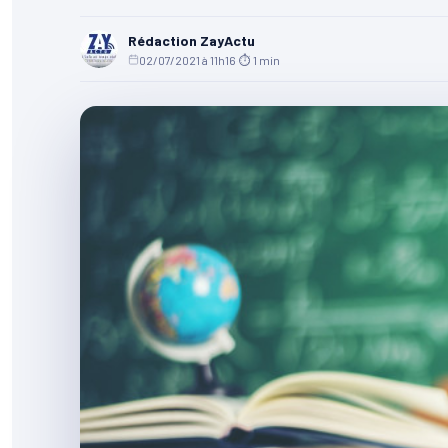
Rédaction ZayActu
02/07/2021 à 11h16
·
⏱ 1 min