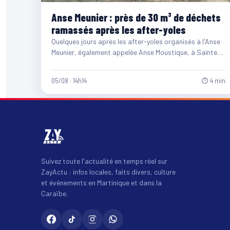
Anse Meunier : près de 30 m³ de déchets
ramassés après les after-yoles
Quelques jours après les after-yoles organisés à l'Anse
Meunier, également appelée Anse Moustique, à Sainte-
Anne, les équipes du…
05/08 · 14h14
⏱ 4 min
Suivez toute l'actualité en temps réel sur
ZayActu : infos locales, faits divers, culture
et événements en Martinique et dans la
Caraïbe.