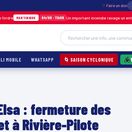
♡ Faire un don
Un important incendie ravage un entrepôt de SO
04/08 · 11h06
TINIQUE
LI MOBILE
WHATSAPP
🌀 SAISON CYCLONIQUE
Elsa : fermeture des
t à Rivière-Pilote