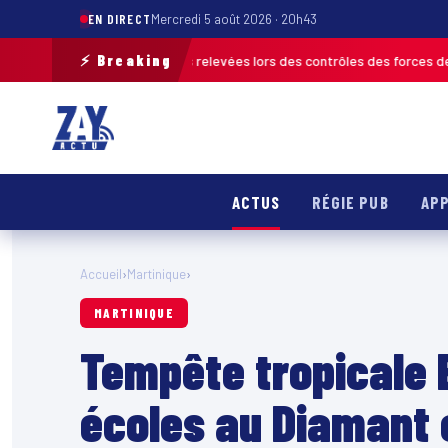
EN DIRECT
Mercredi 5 août 2026 · 20h43
⚡ Breaking
de 120 infractions relevées lors des contrôles des forces de l’ordre
MAR
ACTUS
RÉGIE PUB
APP
Accueil
›
Martinique
›
MARTINIQUE
Tempête tropicale 
écoles au Diamant e