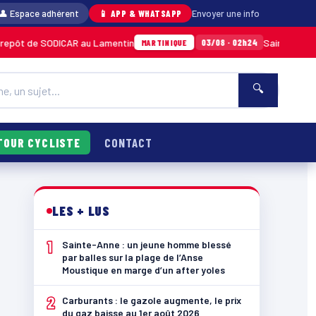
👤 Espace adhérent
📱 APP & WHATSAPP
Envoyer une info
DICAR au Lamentin
Sainte-Anne : un jeune h
03/08 · 02h24
MARTINIQUE
🔍
TOUR CYCLISTE
CONTACT
LES + LUS
1
Sainte-Anne : un jeune homme blessé
par balles sur la plage de l’Anse
Moustique en marge d’un after yoles
2
Carburants : le gazole augmente, le prix
du gaz baisse au 1er août 2026