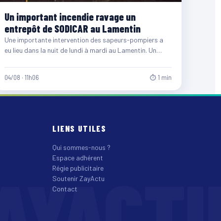
Un important incendie ravage un
entrepôt de SODICAR au Lamentin
Une importante intervention des sapeurs-pompiers a
eu lieu dans la nuit de lundi à mardi au Lamentin. Un…
04/08 · 11h06
⏱ 1 min
LIENS UTILES
Qui sommes-nous ?
Espace adhérent
AYACT
Régie publicitaire
Soutenir ZayActu
Contact