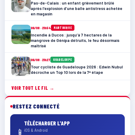
Pas-de-Calais : un enfant grièvement brûlé
après l’explosion d’une balle antistress achetée
en magasin
06/08 · 21h54
MARTINIQUE
Incendie à Ducos : jusqu’à 7 hectares de la
mangrove de Génipa détruits, le feu désormais
maîtrisé
06/08 · 21h27
GUADELOUPE
Tour cycliste de Guadeloupe 2026 : Edwin Nubul
décroche un Top 10 lors de la 7ᵉ étape
VOIR TOUT LE FIL →
RESTEZ CONNECTÉ
TÉLÉCHARGER L'APP
📱
iOS & Android