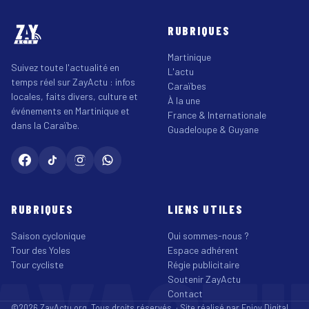
RUBRIQUES
Martinique
Suivez toute l'actualité en
L'actu
temps réel sur ZayActu : infos
Caraïbes
locales, faits divers, culture et
À la une
événements en Martinique et
France & Internationale
dans la Caraïbe.
Guadeloupe & Guyane
RUBRIQUES
LIENS UTILES
Saison cyclonique
Qui sommes-nous ?
Tour des Yoles
Espace adhérent
Tour cycliste
Régie publicitaire
Soutenir ZayActu
Contact
©2026 ZayActu.org. Tous droits réservés. · Site réalisé par
Enjoy Digital