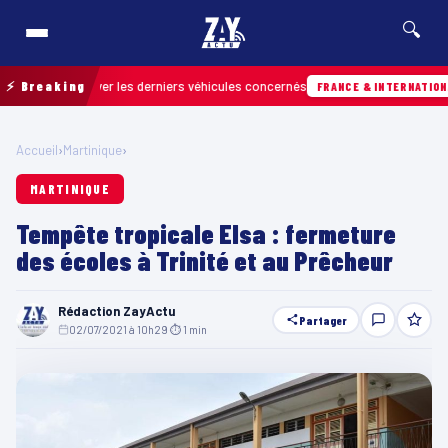
🔍
ur retrouver les derniers véhicules concernés
⚡ Breaking
FRANCE & INTERNATIONALE
Accueil
›
Martinique
›
MARTINIQUE
Tempête tropicale Elsa : fermeture
des écoles à Trinité et au Prêcheur
Rédaction ZayActu
Partager
02/07/2021 à 10h29
·
⏱ 1 min