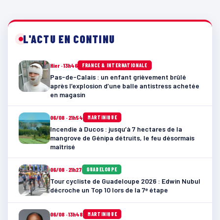
L'ACTU EN CONTINU
Hier · 13h46
FRANCE & INTERNATIONALE
Pas-de-Calais : un enfant grièvement brûlé
après l’explosion d’une balle antistress achetée
en magasin
06/08 · 21h54
MARTINIQUE
Incendie à Ducos : jusqu’à 7 hectares de la
mangrove de Génipa détruits, le feu désormais
maîtrisé
06/08 · 21h27
GUADELOUPE
Tour cycliste de Guadeloupe 2026 : Edwin Nubul
décroche un Top 10 lors de la 7ᵉ étape
06/08 · 13h48
MARTINIQUE