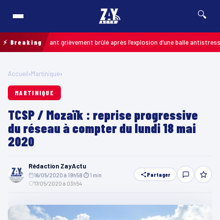
🔍
s : un enfant grièvement brûlé après l’explosion d’une balle antistress ache
⚡ Breaking
Accueil
›
Martinique
›
MARTINIQUE
TCSP / Mozaïk : reprise progressive
du réseau à compter du lundi 18 mai
2020
Rédaction ZayActu
Partager
16/05/2020 à 19h58
·
⏱ 1 min
·
17/05/2020 à 03h54