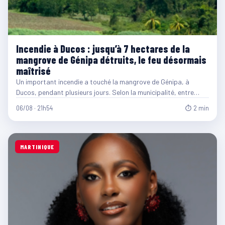
Incendie à Ducos : jusqu’à 7 hectares de la
mangrove de Génipa détruits, le feu désormais
maîtrisé
Un important incendie a touché la mangrove de Génipa, à
Ducos, pendant plusieurs jours. Selon la municipalité, entre…
06/08 · 21h54
⏱ 2 min
MARTINIQUE