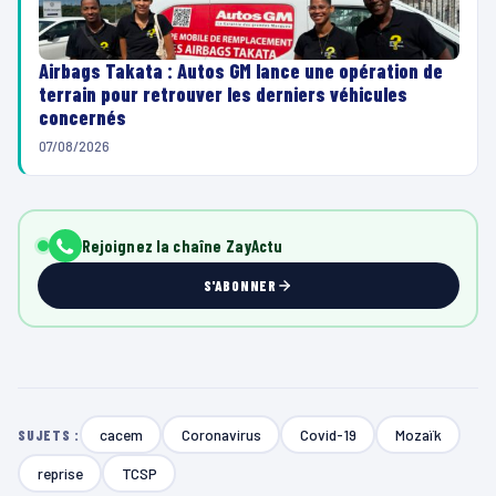
Airbags Takata : Autos GM lance une opération de
terrain pour retrouver les derniers véhicules
concernés
07/08/2026
Rejoignez la chaîne ZayActu
S'ABONNER
cacem
Coronavirus
Covid-19
Mozaïk
SUJETS :
reprise
TCSP