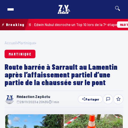
🔍
deloupe 2026 : Edwin Nubul décroche un Top 10 lors de la 7ᵉ étape
⚡ Breaking
MARTINIQU
Accueil
›
Martinique
›
MARTINIQUE
Route barrée à Sarrault au Lamentin
après l’affaissement partiel d’une
partie de la chaussée sur le pont
Rédaction ZayActu
Partager
28/11/2023 à 20h35
·
⏱ 1 min