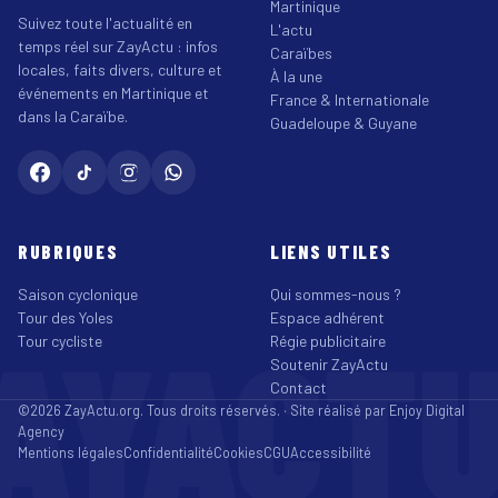
Martinique
Suivez toute l'actualité en
L'actu
temps réel sur ZayActu : infos
Caraïbes
locales, faits divers, culture et
À la une
événements en Martinique et
France & Internationale
dans la Caraïbe.
Guadeloupe & Guyane
RUBRIQUES
LIENS UTILES
Saison cyclonique
Qui sommes-nous ?
Tour des Yoles
Espace adhérent
AYACT
Tour cycliste
Régie publicitaire
Soutenir ZayActu
Contact
©2026 ZayActu.org. Tous droits réservés. · Site réalisé par
Enjoy Digital
Agency
Mentions légales
Confidentialité
Cookies
CGU
Accessibilité