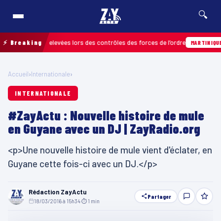
🔍
fractions relevées lors des contrôles des forces de l’ordre
⚡ Breaking
04
MARTINIQUE
Accueil
›
Internationale
›
INTERNATIONALE
#ZayActu : Nouvelle histoire de mule
en Guyane avec un DJ | ZayRadio.org
<p>Une nouvelle histoire de mule vient d'éclater, en
Guyane cette fois-ci avec un DJ.</p>
Rédaction ZayActu
Partager
18/03/2016 à 15h34
·
⏱ 1 min