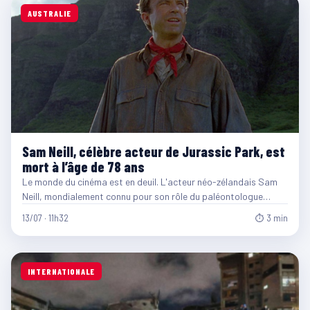
AUSTRALIE
Sam Neill, célèbre acteur de Jurassic Park, est
mort à l’âge de 78 ans
Le monde du cinéma est en deuil. L'acteur néo-zélandais Sam
Neill, mondialement connu pour son rôle du paléontologue…
13/07 · 11h32
⏱ 3 min
INTERNATIONALE