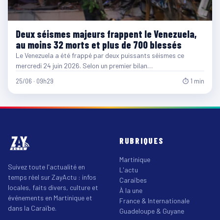
Deux séismes majeurs frappent le Venezuela,
au moins 32 morts et plus de 700 blessés
Le Venezuela a été frappé par deux puissants séismes ce
mercredi 24 juin 2026. Selon un premier bilan…
25/06 · 09h29
⏱ 1 min
RUBRIQUES
Martinique
Suivez toute l'actualité en
L'actu
temps réel sur ZayActu : infos
Caraïbes
locales, faits divers, culture et
À la une
événements en Martinique et
France & Internationale
dans la Caraïbe.
Guadeloupe & Guyane