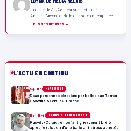
EDYNA DE MÉDIA RELAIS
L'équipe de ZayActu couvre l'actualité des
Antilles-Guyane et de la diaspora en temps réel.
Tous ses articles →
L'ACTU EN CONTINU
Auj. · 10h11
MARTINIQUE
Deux personnes blessées par balles aux Terres
Sainville à Fort-de-France
Hier · 13h46
FRANCE & INTERNATIONALE
Pas-de-Calais : un enfant grièvement brûlé
après l’explosion d’une balle antistress achetée