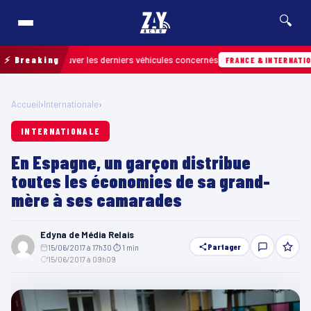
🔍
pour retrouver les derniers véhicules concernés
⚡ Breaking
FRANCE & INTERNATIONALE
Accueil
›
Internationale
›
INTERNATIONALE
En Espagne, un garçon distribue
toutes les économies de sa grand-
mère à ses camarades
Edyna de Média Relais
Partager
15/06/2017 à 17h30
·
⏱ 1 min
·
15/06/2017 à 09h09