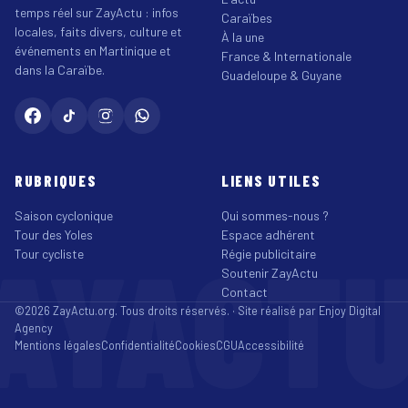
temps réel sur ZayActu : infos
Caraïbes
locales, faits divers, culture et
À la une
événements en Martinique et
France & Internationale
dans la Caraïbe.
Guadeloupe & Guyane
RUBRIQUES
LIENS UTILES
Saison cyclonique
Qui sommes-nous ?
Tour des Yoles
Espace adhérent
AYACT
Tour cycliste
Régie publicitaire
Soutenir ZayActu
Contact
©2026 ZayActu.org. Tous droits réservés. · Site réalisé par
Enjoy Digital
Agency
Mentions légales
Confidentialité
Cookies
CGU
Accessibilité