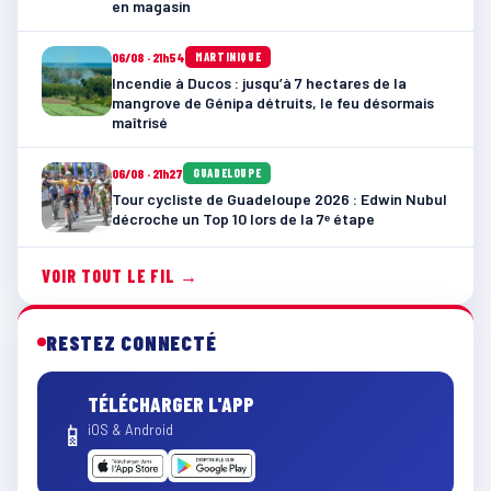
en magasin
06/08 · 21h54
MARTINIQUE
Incendie à Ducos : jusqu’à 7 hectares de la
mangrove de Génipa détruits, le feu désormais
maîtrisé
06/08 · 21h27
GUADELOUPE
Tour cycliste de Guadeloupe 2026 : Edwin Nubul
décroche un Top 10 lors de la 7ᵉ étape
VOIR TOUT LE FIL →
RESTEZ CONNECTÉ
TÉLÉCHARGER L'APP
📱
iOS & Android