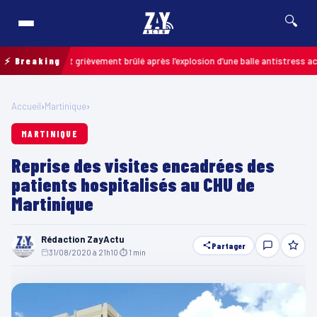
🔍
 un enfant grièvement brûlé après l’explosion d’une balle antistress achetée
⚡ Breaking
Accueil
›
Martinique
›
MARTINIQUE
Reprise des visites encadrées des
patients hospitalisés au CHU de
Martinique
Rédaction ZayActu
Partager
31/08/2020 à 21h10
·
⏱ 1 min