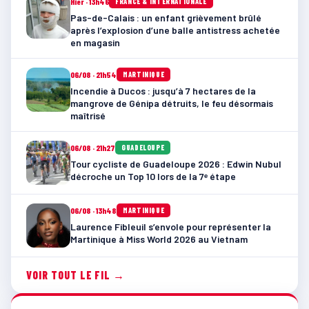
Hier · 13h46
FRANCE & INTERNATIONALE
Pas-de-Calais : un enfant grièvement brûlé
après l’explosion d’une balle antistress achetée
en magasin
06/08 · 21h54
MARTINIQUE
Incendie à Ducos : jusqu’à 7 hectares de la
mangrove de Génipa détruits, le feu désormais
maîtrisé
06/08 · 21h27
GUADELOUPE
Tour cycliste de Guadeloupe 2026 : Edwin Nubul
décroche un Top 10 lors de la 7ᵉ étape
06/08 · 13h48
MARTINIQUE
Laurence Fibleuil s’envole pour représenter la
Martinique à Miss World 2026 au Vietnam
VOIR TOUT LE FIL →