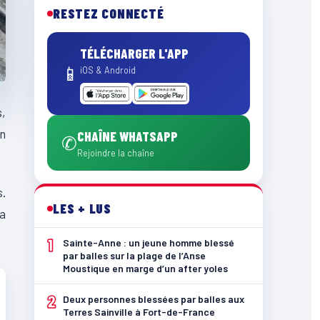
RESTEZ CONNECTÉ
TÉLÉCHARGER L'APP
📱
iOS & Android
s,
on
CHAÎNE WHATSAPP
✆
Rejoindre la chaîne
s.
LES + LUS
 a
1
Sainte-Anne : un jeune homme blessé
par balles sur la plage de l’Anse
Moustique en marge d’un after yoles
2
Deux personnes blessées par balles aux
Terres Sainville à Fort-de-France