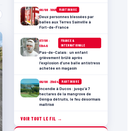
08/08 · 10h11
MARTINIQUE
Deux personnes blessées par
balles aux Terres Sainville à
Fort-de-France
07/08 ·
FRANCE &
INTERNATIONALE
13h46
Pas-de-Calais : un enfant
grièvement brûlé après
l’explosion d’une balle antistress
achetée en magasin
06/08 · 21h54
MARTINIQUE
Incendie à Ducos : jusqu’à 7
hectares de la mangrove de
Génipa détruits, le feu désormais
maîtrisé
VOIR TOUT LE FIL →