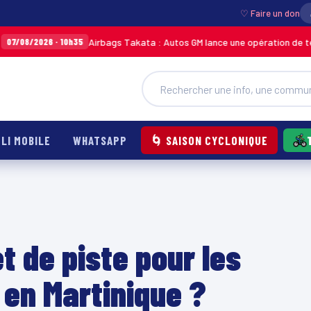
♡ Faire un don
Airbags Takata : Autos GM lance une opération de terrain pour re
 10h35
LI MOBILE
WHATSAPP
🌀 SAISON CYCLONIQUE
et de piste pour les
en Martinique ?