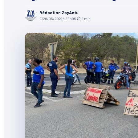
Rédaction ZayActu
29/05/2021 à 20h05
·
⏱ 2 min