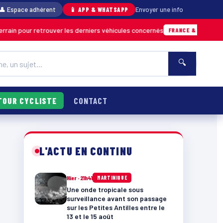
👤 Espace adhérent
📱 APP & WHATSAPP
Envoyer une info
trouver les derniers véhicules concernés
07/
FRANCE & INTERNATIONALE
🔍
TOUR CYCLISTE
CONTACT
L'ACTU EN CONTINU
Hier · 21h41
MARTINIQUE
Une onde tropicale sous
surveillance avant son passage
sur les Petites Antilles entre le
13 et le 15 août