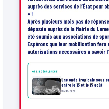
auprès des services de l’État pour obt
» !
Après plusieurs mois pas de réponse
déposée auprès de la Mairie du Lament
été soumis aux associations de spo
Espérons que leur mobilisation fera 
autorisations nécessaires à savoir l’É
À LIRE ÉGALEMENT
Une onde tropicale sous su
entre le 13 et le 15 août
09/08/2026