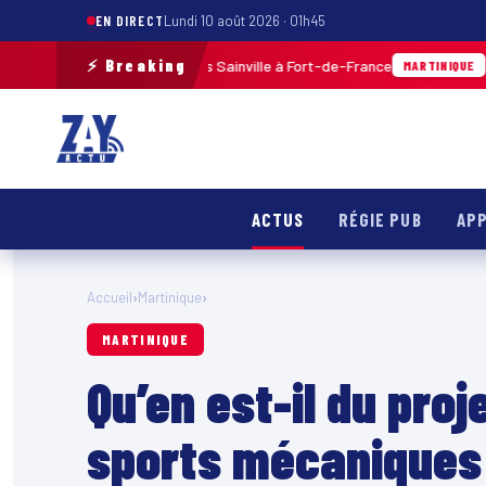
EN DIRECT
Lundi 10 août 2026 · 01h45
⚡ Breaking
 balles aux Terres Sainville à Fort-de-France
07/08/2026 ·
MARTINIQUE
ACTUS
RÉGIE PUB
APP
Accueil
›
Martinique
›
MARTINIQUE
Qu’en est-il du proj
sports mécaniques 