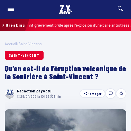
🔍
s : un enfant grièvement brûlé après l’explosion d’une balle antistress ache
⚡ Breaking
Accueil
›
Saint-Vincent
›
SAINT-VINCENT
Qu’en est-il de l’éruption volcanique de
la Soufrière à Saint-Vincent ?
Rédaction ZayActu
Partager
28/04/2021 à 10h59
·
⏱ 1 min