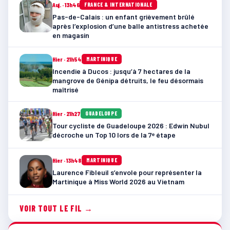
Auj. · 13h46
FRANCE & INTERNATIONALE
Pas-de-Calais : un enfant grièvement brûlé
après l’explosion d’une balle antistress achetée
en magasin
Hier · 21h54
MARTINIQUE
Incendie à Ducos : jusqu’à 7 hectares de la
mangrove de Génipa détruits, le feu désormais
maîtrisé
Hier · 21h27
GUADELOUPE
Tour cycliste de Guadeloupe 2026 : Edwin Nubul
décroche un Top 10 lors de la 7ᵉ étape
Hier · 13h48
MARTINIQUE
Laurence Fibleuil s’envole pour représenter la
Martinique à Miss World 2026 au Vietnam
VOIR TOUT LE FIL →