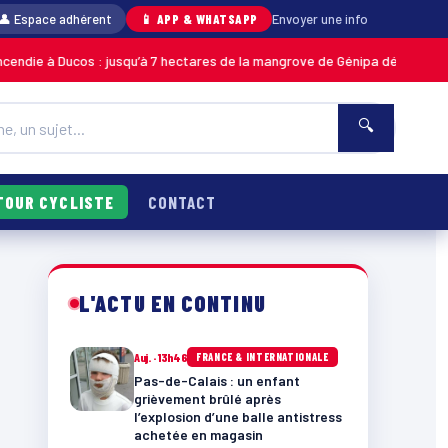
👤 Espace adhérent
📱 APP & WHATSAPP
Envoyer une info
s : jusqu’à 7 hectares de la mangrove de Génipa détruits, le feu désormai
🔍
TOUR CYCLISTE
CONTACT
L'ACTU EN CONTINU
Auj. · 13h46
FRANCE & INTERNATIONALE
Pas-de-Calais : un enfant
grièvement brûlé après
l’explosion d’une balle antistress
achetée en magasin