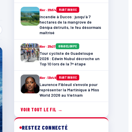
Hier · 21h54
MARTINIQUE
Incendie à Ducos : jusqu’à 7
hectares de la mangrove de
Génipa détruits, le feu désormais
maîtrisé
Hier · 21h27
GUADELOUPE
Tour cycliste de Guadeloupe
2026 : Edwin Nubul décroche un
Top 10 lors de la 7ᵉ étape
Hier · 13h48
MARTINIQUE
Laurence Fibleuil s’envole pour
représenter la Martinique à Miss
World 2026 au Vietnam
VOIR TOUT LE FIL →
RESTEZ CONNECTÉ