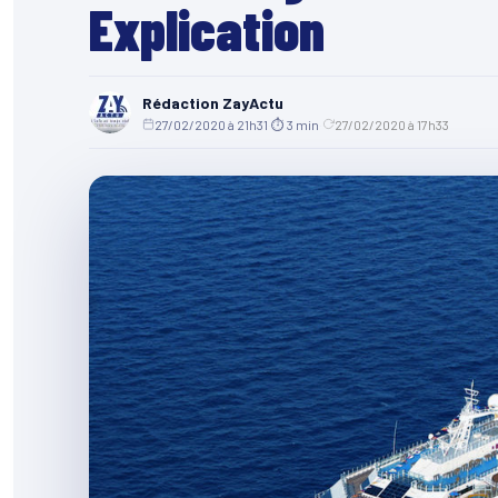
Explication
Rédaction ZayActu
27/02/2020 à 21h31
·
⏱ 3 min
·
27/02/2020 à 17h33