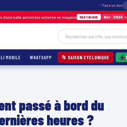
♡ Faire un don
 antistress achetée en magasin
Incendie à Duco
Hier · 21h54
MARTINIQUE
LI MOBILE
WHATSAPP
🌀 SAISON CYCLONIQUE
ment passé à bord du
ernières heures ?