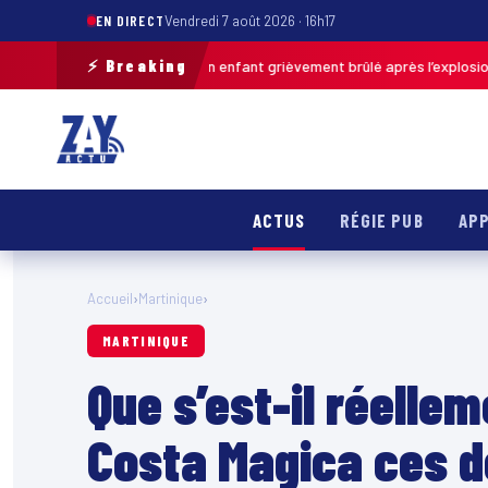
EN DIRECT
Vendredi 7 août 2026 · 16h17
⚡ Breaking
Pas-de-Calais : un enfant grièvement brûlé après l’explosion d’une balle
ACTUS
RÉGIE PUB
APP
Accueil
›
Martinique
›
MARTINIQUE
Que s’est-il réelle
Costa Magica ces d