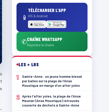
TÉLÉCHARGER L'APP
📱
iOS & Android
CHAÎNE WHATSAPP
✆
Rejoindre la chaîne
LES + LUS
du
1
Sainte-Anne : un jeune homme blessé
st
par balles sur la plage de l’Anse
Moustique en marge d’un after yoles
n
2
Après l’after yoles, la plage de l’Anse
Meunier (Anse Moustique) retrouvée
couverte de déchets à Sainte-Anne
e-