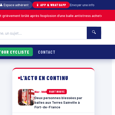
👤 Espace adhérent
📱 APP & WHATSAPP
Envoyer une info
 brûlé après l’explosion d’une balle antistress achetée en magasin
MART
🔍
TOUR CYCLISTE
CONTACT
L'ACTU EN CONTINU
Hier · 10h11
MARTINIQUE
Deux personnes blessées par
balles aux Terres Sainville à
Fort-de-France