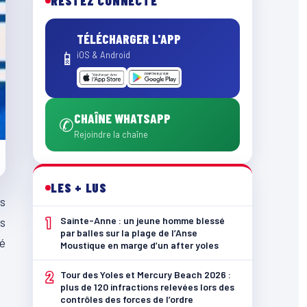
RESTEZ CONNECTÉ
TÉLÉCHARGER L'APP
📱
iOS & Android
CHAÎNE WHATSAPP
✆
Rejoindre la chaîne
LES + LUS
is
1
Sainte-Anne : un jeune homme blessé
es
par balles sur la plage de l’Anse
né
Moustique en marge d’un after yoles
2
Tour des Yoles et Mercury Beach 2026 :
plus de 120 infractions relevées lors des
contrôles des forces de l’ordre