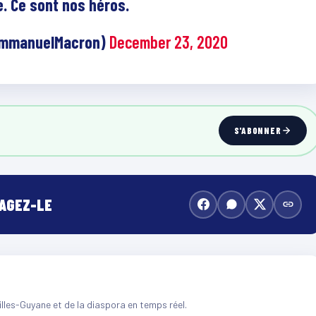
e. Ce sont nos héros.
EmmanuelMacron)
December 23, 2020
S'ABONNER
TAGEZ-LE
illes-Guyane et de la diaspora en temps réel.