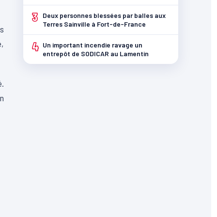
3
Deux personnes blessées par balles aux
Terres Sainville à Fort-de-France
rs
é,
4
Un important incendie ravage un
entrepôt de SODICAR au Lamentin
é.
en