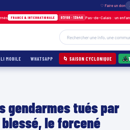
♡ Faire un don
Pas-de-Calais : un enfant grièvement
07/08 · 13h46
E & INTERNATIONALE
LI MOBILE
WHATSAPP
🌀 SAISON CYCLONIQUE
is gendarmes tués par
 blessé, le forcené