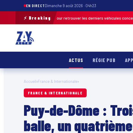
EN DIRECT
Dimanche 9 août 2026 · 04h23
⚡ Breaking
ration de terrain pour retrouver les derniers véhicules concernés
FRANC
ACTUS
RÉGIE PUB
APP
Accueil
›
France & Internationale
›
FRANCE & INTERNATIONALE
Puy-de-Dôme : Tro
balle, un quatrième