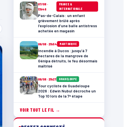
07/08 ·
FRANCE &
INTERNATIONALE
13h46
Pas-de-Calais : un enfant
grièvement brûlé après
l’explosion d’une balle antistress
achetée en magasin
06/08 · 21h54
MARTINIQUE
Incendie à Ducos : jusqu’à 7
hectares de la mangrove de
Génipa détruits, le feu désormais
maîtrisé
06/08 · 21h27
GUADELOUPE
Tour cycliste de Guadeloupe
2026 : Edwin Nubul décroche un
Top 10 lors de la 7ᵉ étape
VOIR TOUT LE FIL →