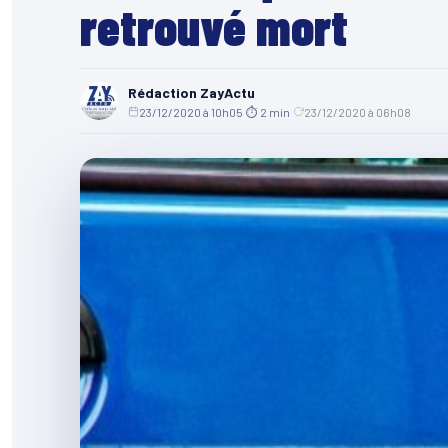
retrouvé mort
Rédaction ZayActu
23/12/2020 à 10h05
·
⏱ 2 min
·
23/12/2020 à 06h08