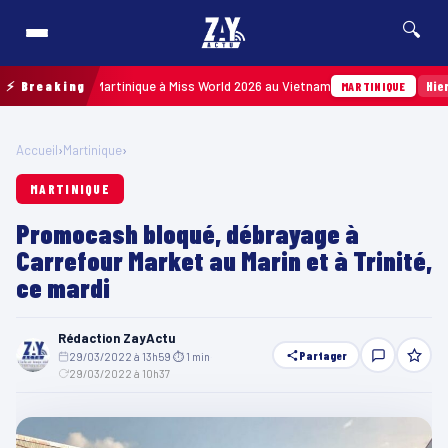
🔍
ésenter la Martinique à Miss World 2026 au Vietnam
⚡ Breaking
Hier · 14h1
MARTINIQUE
Accueil
›
Martinique
›
MARTINIQUE
Promocash bloqué, débrayage à
Carrefour Market au Marin et à Trinité,
ce mardi
Rédaction ZayActu
Partager
29/03/2022 à 13h59
·
⏱ 1 min
·
29/03/2022 à 10h37