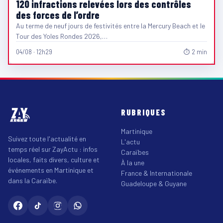
120 infractions relevées lors des contrôles
des forces de l’ordre
Au terme de neuf jours de festivités entre la Mercury Beach et le
Tour des Yoles Rondes 2026,…
04/08 · 12h29
⏱ 2 min
RUBRIQUES
Martinique
Suivez toute l'actualité en
L'actu
temps réel sur ZayActu : infos
Caraïbes
locales, faits divers, culture et
À la une
événements en Martinique et
France & Internationale
dans la Caraïbe.
Guadeloupe & Guyane