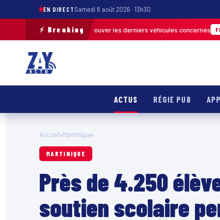
EN DIRECT
Samedi 8 août 2026 · 13h30
⚡ Breaking
de terrain pour retrouver les derniers véhicules concernés
FRANCE & INT
ACTUS
RÉGIE PUB
APP
Accueil
›
Martinique
›
MARTINIQUE
Près de 4.250 élève
soutien scolaire p