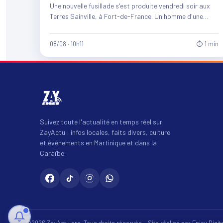
Une nouvelle fusillade s'est produite vendredi soir aux
Terres Sainville, à Fort-de-France. Un homme d'une
quarantaine d'années et…
08/08 · 10h11
⏱ 1 min
Suivez toute l'actualité en temps réel sur
ZayActu : infos locales, faits divers, culture
et événements en Martinique et dans la
Caraïbe.
©2026 ZayActu.org. Tous droits réservés. · Site réalisé par
Enjoy Digi