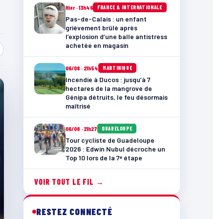
Hier · 13h46
FRANCE & INTERNATIONALE
Pas-de-Calais : un enfant
grièvement brûlé après
l’explosion d’une balle antistress
achetée en magasin
06/08 · 21h54
MARTINIQUE
Incendie à Ducos : jusqu’à 7
hectares de la mangrove de
Génipa détruits, le feu désormais
maîtrisé
06/08 · 21h27
GUADELOUPE
Tour cycliste de Guadeloupe
2026 : Edwin Nubul décroche un
Top 10 lors de la 7ᵉ étape
VOIR TOUT LE FIL →
RESTEZ CONNECTÉ