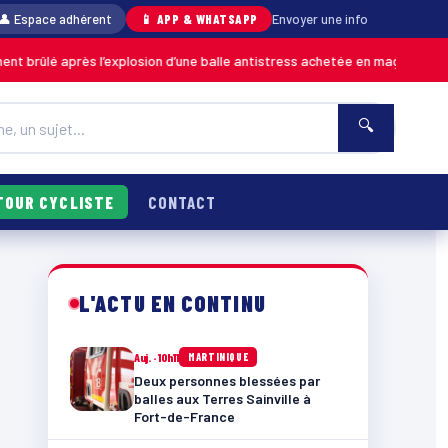
👤 Espace adhérent
📱 APP & WHATSAPP
Envoyer une info
rès l’explosion d’une balle antistress achetée en magasin
MARTINIQUE
🔍
TOUR CYCLISTE
CONTACT
L'ACTU EN CONTINU
Auj. · 10h11
MARTINIQUE
Deux personnes blessées par
balles aux Terres Sainville à
Fort-de-France