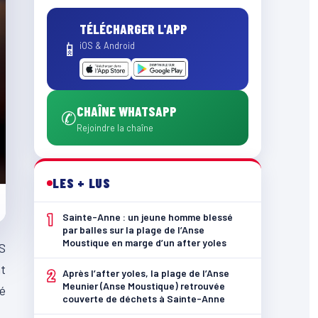
TÉLÉCHARGER L'APP
📱
iOS & Android
CHAÎNE WHATSAPP
✆
Rejoindre la chaîne
LES + LUS
1
Sainte-Anne : un jeune homme blessé
par balles sur la plage de l’Anse
Moustique en marge d’un after yoles
TS
nt
2
Après l’after yoles, la plage de l’Anse
Meunier (Anse Moustique) retrouvée
pé
couverte de déchets à Sainte-Anne