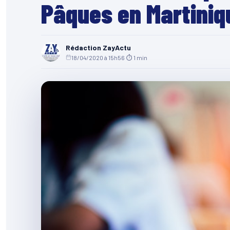
Pâques en Martiniq
Rédaction ZayActu
18/04/2020 à 15h56
·
⏱ 1 min