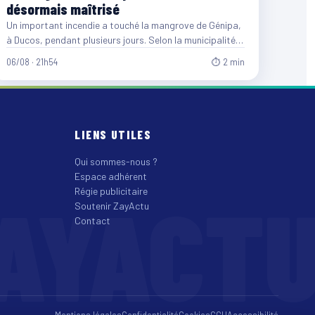
désormais maîtrisé
Un important incendie a touché la mangrove de Génipa,
à Ducos, pendant plusieurs jours. Selon la municipalité,
entre…
06/08 · 21h54
⏱ 2 min
LIENS UTILES
Qui sommes-nous ?
Espace adhérent
AYACT
Régie publicitaire
Soutenir ZayActu
Contact
Mentions légales
Confidentialité
Cookies
CGU
Accessibilité