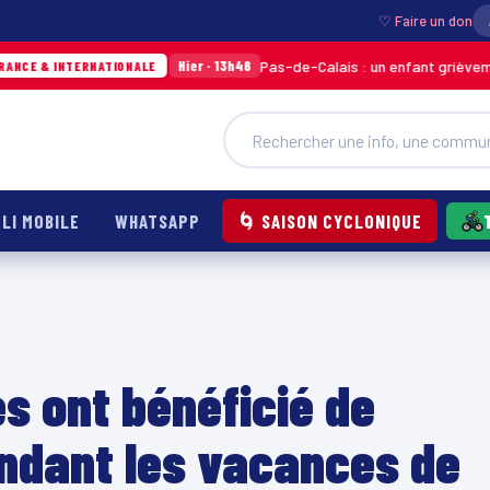
♡ Faire un don
Pas-de-Calais : un enfant grièvement brûlé ap
Hier · 13h46
ERNATIONALE
LI MOBILE
WHATSAPP
🌀 SAISON CYCLONIQUE
s ont bénéficié de
endant les vacances de