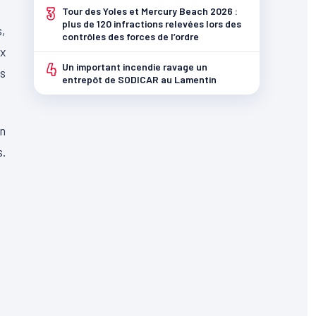
3
Tour des Yoles et Mercury Beach 2026 :
plus de 120 infractions relevées lors des
s,
contrôles des forces de l’ordre
x
4
Un important incendie ravage un
es
entrepôt de SODICAR au Lamentin
n
s.