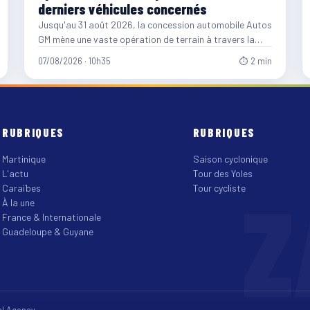
derniers véhicules concernés
Jusqu'au 31 août 2026, la concession automobile Autos
GM mène une vaste opération de terrain à travers la…
07/08/2026 · 10h35
⏱ 2 min
RUBRIQUES
RUBRIQUES
Martinique
Saison cyclonique
L'actu
Tour des Yoles
Z
Caraïbes
Tour cycliste
À la une
France & Internationale
Guadeloupe & Guyane
tal Agency