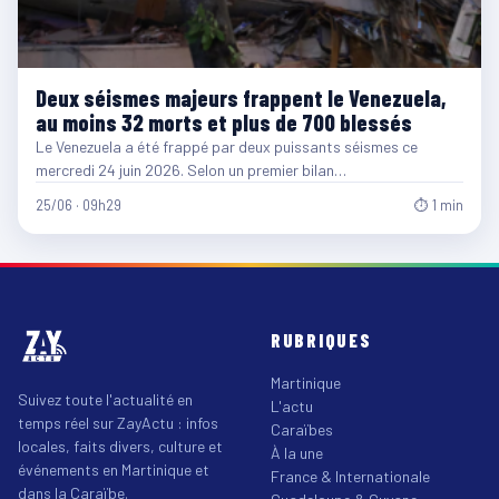
Deux séismes majeurs frappent le Venezuela,
au moins 32 morts et plus de 700 blessés
Le Venezuela a été frappé par deux puissants séismes ce
mercredi 24 juin 2026. Selon un premier bilan…
25/06 · 09h29
⏱ 1 min
RUBRIQUES
Martinique
Suivez toute l'actualité en
L'actu
temps réel sur ZayActu : infos
Caraïbes
locales, faits divers, culture et
À la une
événements en Martinique et
France & Internationale
dans la Caraïbe.