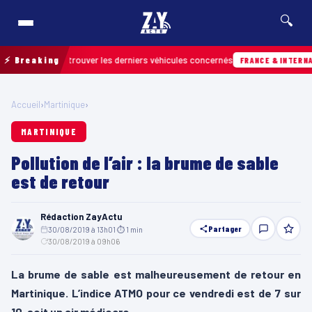
🔍
ain pour retrouver les derniers véhicules concernés
⚡ Breaking
FRANCE & INTERNATION
Accueil
›
Martinique
›
MARTINIQUE
Pollution de l’air : la brume de sable
est de retour
Rédaction ZayActu
Partager
30/08/2019 à 13h01
·
⏱ 1 min
·
30/08/2019 à 09h06
La brume de sable est malheureusement de retour en
Martinique. L’indice ATMO pour ce vendredi est de 7 sur
10, soit un air médiocre.