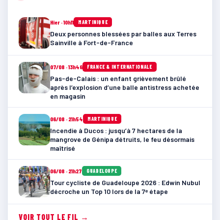
Hier · 10h11
MARTINIQUE
Deux personnes blessées par balles aux Terres
Sainville à Fort-de-France
07/08 · 13h46
FRANCE & INTERNATIONALE
Pas-de-Calais : un enfant grièvement brûlé
après l’explosion d’une balle antistress achetée
en magasin
06/08 · 21h54
MARTINIQUE
Incendie à Ducos : jusqu’à 7 hectares de la
mangrove de Génipa détruits, le feu désormais
maîtrisé
06/08 · 21h27
GUADELOUPE
Tour cycliste de Guadeloupe 2026 : Edwin Nubul
décroche un Top 10 lors de la 7ᵉ étape
VOIR TOUT LE FIL →