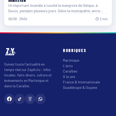
Un important incendie a touché la mangrove de Génipa, à
Ducos, pendant plusieurs jours. Selon la municipalité, entre…
06/08 · 21h54
⏱ 2 min
RUBRIQUES
Martinique
Suivez toute l'actualité en
L'actu
temps réel sur ZayActu : infos
Caraïbes
locales, faits divers, culture et
À la une
événements en Martinique et
France & Internationale
dans la Caraïbe.
Guadeloupe & Guyane