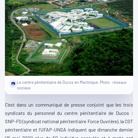
Le centre pénitentiaire de Ducos en Martinique. Photo : réseaux
📷
sociaux.
C’est dans un communiqué de presse conjoint que les trois
syndicats du personnel du centre pénitentiaire de Ducos :
SNP-FO (syndicat national pénitentiaire Force Ouvrière), la CGT
pénitentiaire et l’UFAP-UNSA indiquent que dimanche dernier
(16 mai 2021) plus de 50 individus cagoulés et à moto ont