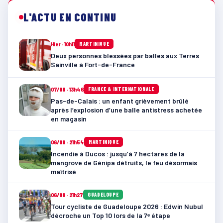
L'ACTU EN CONTINU
Hier · 10h11
MARTINIQUE
Deux personnes blessées par balles aux Terres
Sainville à Fort-de-France
07/08 · 13h46
FRANCE & INTERNATIONALE
Pas-de-Calais : un enfant grièvement brûlé
après l’explosion d’une balle antistress achetée
en magasin
06/08 · 21h54
MARTINIQUE
Incendie à Ducos : jusqu’à 7 hectares de la
mangrove de Génipa détruits, le feu désormais
maîtrisé
06/08 · 21h27
GUADELOUPE
Tour cycliste de Guadeloupe 2026 : Edwin Nubul
décroche un Top 10 lors de la 7ᵉ étape