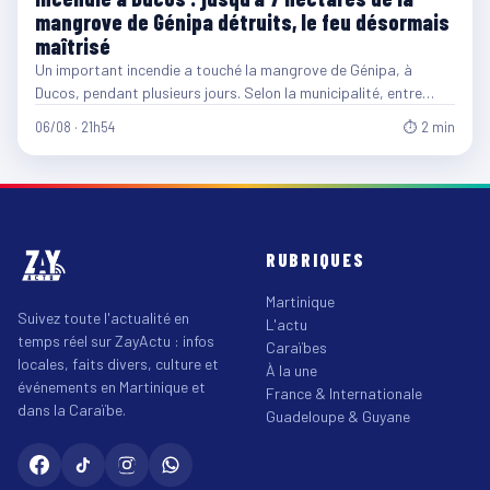
mangrove de Génipa détruits, le feu désormais
maîtrisé
Un important incendie a touché la mangrove de Génipa, à
Ducos, pendant plusieurs jours. Selon la municipalité, entre…
06/08 · 21h54
⏱ 2 min
RUBRIQUES
Martinique
Suivez toute l'actualité en
L'actu
temps réel sur ZayActu : infos
Caraïbes
locales, faits divers, culture et
À la une
événements en Martinique et
France & Internationale
dans la Caraïbe.
Guadeloupe & Guyane