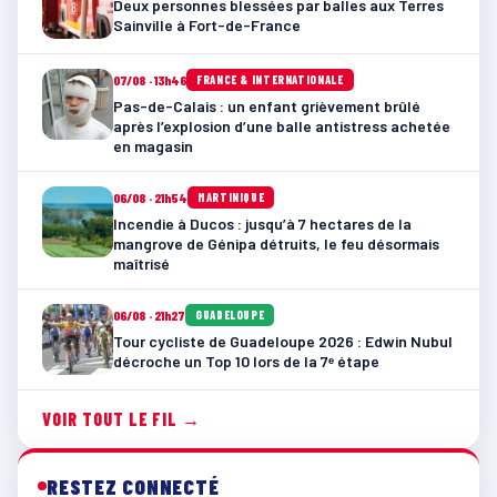
Deux personnes blessées par balles aux Terres
Sainville à Fort-de-France
07/08 · 13h46
FRANCE & INTERNATIONALE
Pas-de-Calais : un enfant grièvement brûlé
après l’explosion d’une balle antistress achetée
en magasin
06/08 · 21h54
MARTINIQUE
Incendie à Ducos : jusqu’à 7 hectares de la
mangrove de Génipa détruits, le feu désormais
maîtrisé
06/08 · 21h27
GUADELOUPE
Tour cycliste de Guadeloupe 2026 : Edwin Nubul
décroche un Top 10 lors de la 7ᵉ étape
VOIR TOUT LE FIL →
RESTEZ CONNECTÉ