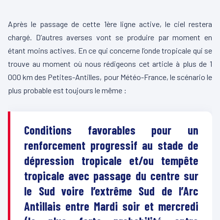
L
Après le passage de cette 1ère ligne active, le ciel restera
e
chargé. D’autres averses vont se produire par moment en
c
étant moins actives. En ce qui concerne l’onde tropicale qui se
t
trouve au moment où nous rédigeons cet article à plus de 1
e
000 km des Petites-Antilles, pour Météo-France, le scénario le
u
plus probable est toujours le même :
r
v
i
Conditions favorables pour un
d
renforcement progressif au stade de
é
dépression tropicale et/ou tempête
o
tropicale avec passage du centre sur
le Sud voire l’extrême Sud de l’Arc
Antillais entre Mardi soir et mercredi