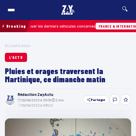
🔍
our retrouver les derniers véhicules concernés
⚡ Breaking
FRANCE & INTERNATIONALE
Accueil
›
L'actu
›
L'ACTU
Pluies et orages traversent la
Martinique, ce dimanche matin
Rédaction ZayActu
Partager
26/06/2022 à 13h18
·
⏱ 2 min
·
26/06/2022 à 09h22