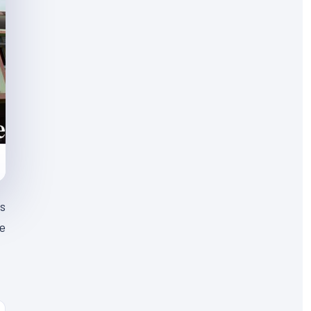
es
de