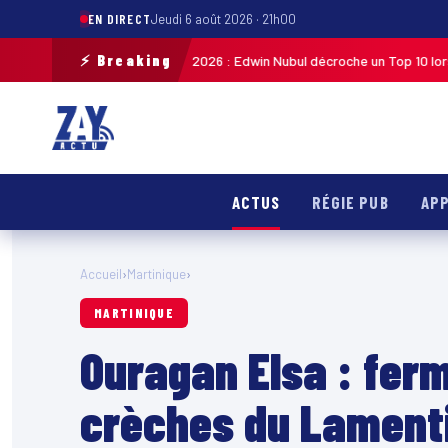
EN DIRECT
Jeudi 6 août 2026 · 21h00
⚡ Breaking
ycliste de Guadeloupe 2026 : Edwin Nubul décroche un Top 10 lors de la 7ᵉ
ACTUS
RÉGIE PUB
APP
Accueil
›
Martinique
›
MARTINIQUE
Ouragan Elsa : fer
crèches du Lamenti