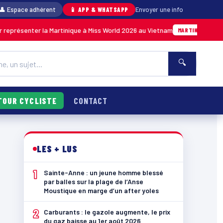
👤 Espace adhérent
📱 APP & WHATSAPP
Envoyer une info
nter la Martinique à Miss World 2026 au Vietnam
05/08 · 14
MARTINIQUE
🔍
TOUR CYCLISTE
CONTACT
LES + LUS
1
Sainte-Anne : un jeune homme blessé
par balles sur la plage de l’Anse
Moustique en marge d’un after yoles
2
Carburants : le gazole augmente, le prix
du gaz baisse au 1er août 2026