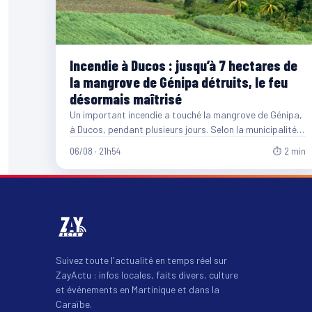
Incendie à Ducos : jusqu’à 7 hectares de
la mangrove de Génipa détruits, le feu
désormais maîtrisé
Un important incendie a touché la mangrove de Génipa,
à Ducos, pendant plusieurs jours. Selon la municipalité,
entre…
06/08 · 21h54
⏱ 2 min
Suivez toute l'actualité en temps réel sur
ZayActu : infos locales, faits divers, culture
et événements en Martinique et dans la
Caraïbe.