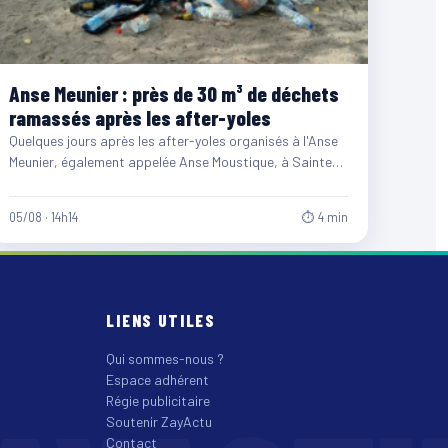
Anse Meunier : près de 30 m³ de déchets
ramassés après les after-yoles
Quelques jours après les after-yoles organisés à l'Anse
Meunier, également appelée Anse Moustique, à Sainte-
Anne, les équipes du…
05/08 · 14h14
⏱ 4 min
LIENS UTILES
Qui sommes-nous ?
Espace adhérent
Régie publicitaire
Soutenir ZayActu
Contact