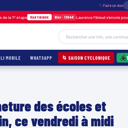
♡ Faire un don
 étape
Laurence Fibleuil s’envole pour représe
Hier · 13h48
MARTINIQUE
LI MOBILE
WHATSAPP
🌀 SAISON CYCLONIQUE
meture des écoles et
n, ce vendredi à midi