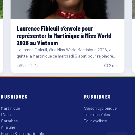
Laurence Fibleuil s’envole pour
représenter la Martinique à Miss World
2026 au Vietnam
Laurence Fibleuil, élue Miss World Martinique 2026, a
quitté la Martinique ce mercredi 5 août pour rejoindre
le…
06/08 · 13h48
⏱ 2 min
RUBRIQUES
RUBRIQUES
Martinique
Saison cyclonique
L'actu
Tour des Yoles
Caraïbes
Tour cycliste
À la une
France & Internationale