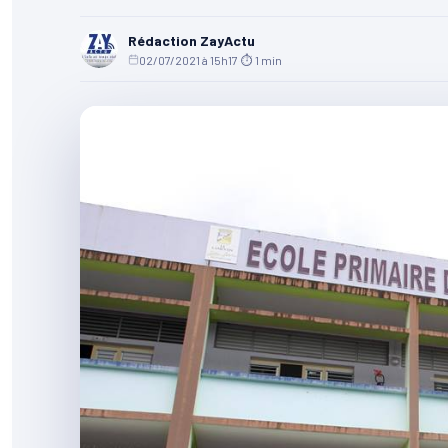
Rédaction ZayActu
02/07/2021 à 15h17
·
⏱ 1 min