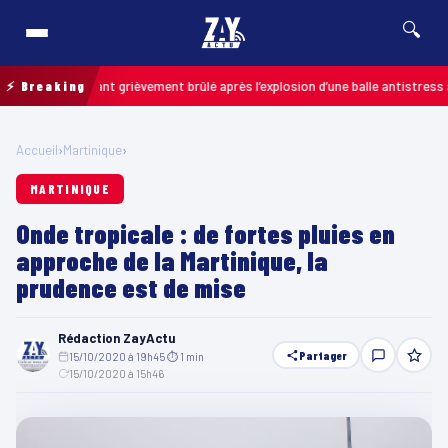
🔍
 : un enfant grièvement brûlé après l’explosion d’une balle antistress achet
⚡ Breaking
Accueil
›
Martinique
›
MARTINIQUE
Onde tropicale : de fortes pluies en
approche de la Martinique, la
prudence est de mise
Rédaction ZayActu
Partager
15/10/2020 à 19h45
·
⏱ 1 min
·
15/10/2020 à 15h46