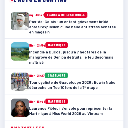
Auj. · 13h46
FRANCE & INTERNATIONALE
Pas-de-Calais : un enfant grièvement brûlé
après l’explosion d’une balle antistress achetée
en magasin
Hier · 21h54
MARTINIQUE
Incendie à Ducos : jusqu’à 7 hectares de la
mangrove de Génipa détruits, le feu désormais
maîtrisé
Hier · 21h27
GUADELOUPE
Tour cycliste de Guadeloupe 2026 : Edwin Nubul
décroche un Top 10 lors de la 7ᵉ étape
Hier · 13h48
MARTINIQUE
Laurence Fibleuil s’envole pour représenter la
Martinique à Miss World 2026 au Vietnam