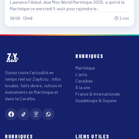
Laurence Fibleuil, élue Miss World Martinique 2026, a quitté la
Martinique ce mercredi 5 août pour rejoindre le…
06/08 · 13h48
⏱ 2 min
RUBRIQUES
Martinique
Suivez toute l'actualité en
L'actu
temps réel sur ZayActu : infos
Caraïbes
locales, faits divers, culture et
À la une
événements en Martinique et
France & Internationale
dans la Caraïbe.
Guadeloupe & Guyane
RUBRIQUES
LIENS UTILES