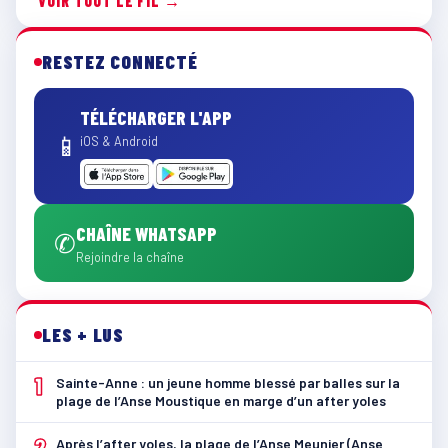
VOIR TOUT LE FIL →
RESTEZ CONNECTÉ
TÉLÉCHARGER L'APP
📱
iOS & Android
CHAÎNE WHATSAPP
✆
Rejoindre la chaîne
LES + LUS
1
Sainte-Anne : un jeune homme blessé par balles sur la
plage de l’Anse Moustique en marge d’un after yoles
2
Après l’after yoles, la plage de l’Anse Meunier (Anse