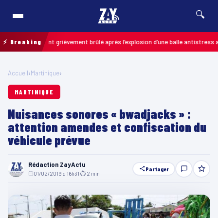
🔍
 : un enfant grièvement brûlé après l’explosion d’une balle antistress achet
⚡ Breaking
Accueil
›
Martinique
›
MARTINIQUE
Nuisances sonores « bwadjacks » :
attention amendes et confiscation du
véhicule prévue
Rédaction ZayActu
Partager
01/02/2019 à 16h31
·
⏱ 2 min