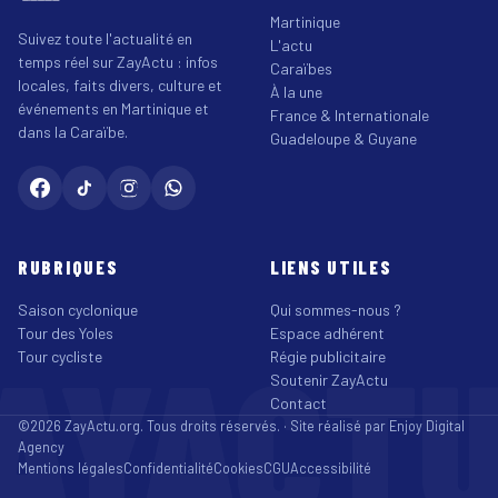
Martinique
Suivez toute l'actualité en
L'actu
temps réel sur ZayActu : infos
Caraïbes
locales, faits divers, culture et
À la une
événements en Martinique et
France & Internationale
dans la Caraïbe.
Guadeloupe & Guyane
RUBRIQUES
LIENS UTILES
Saison cyclonique
Qui sommes-nous ?
Tour des Yoles
Espace adhérent
AYACT
Tour cycliste
Régie publicitaire
Soutenir ZayActu
Contact
©2026 ZayActu.org. Tous droits réservés. · Site réalisé par
Enjoy Digital
Agency
Mentions légales
Confidentialité
Cookies
CGU
Accessibilité