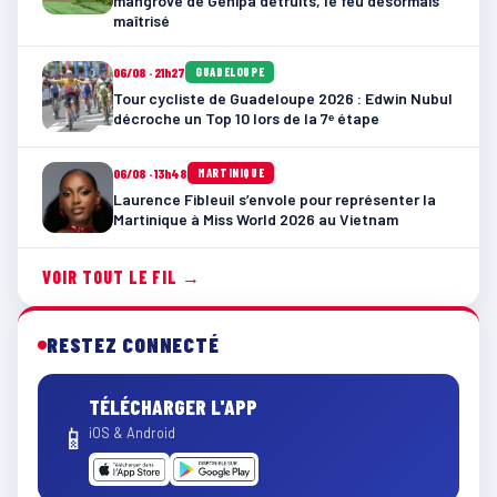
mangrove de Génipa détruits, le feu désormais
maîtrisé
06/08 · 21h27
GUADELOUPE
Tour cycliste de Guadeloupe 2026 : Edwin Nubul
décroche un Top 10 lors de la 7ᵉ étape
06/08 · 13h48
MARTINIQUE
Laurence Fibleuil s’envole pour représenter la
Martinique à Miss World 2026 au Vietnam
VOIR TOUT LE FIL →
RESTEZ CONNECTÉ
TÉLÉCHARGER L'APP
📱
iOS & Android