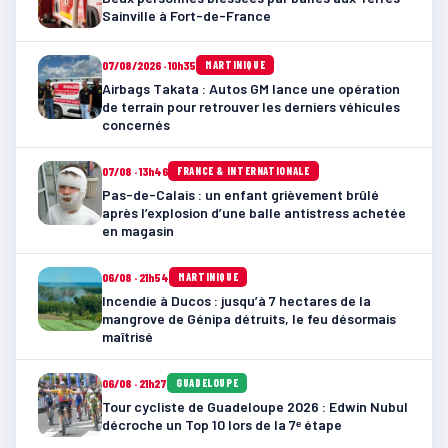
Sainville à Fort-de-France
07/08/2026 · 10h35
MARTINIQUE
Airbags Takata : Autos GM lance une opération
de terrain pour retrouver les derniers véhicules
concernés
07/08 · 13h46
FRANCE & INTERNATIONALE
Pas-de-Calais : un enfant grièvement brûlé
après l’explosion d’une balle antistress achetée
en magasin
06/08 · 21h54
MARTINIQUE
Incendie à Ducos : jusqu’à 7 hectares de la
mangrove de Génipa détruits, le feu désormais
maîtrisé
06/08 · 21h27
GUADELOUPE
Tour cycliste de Guadeloupe 2026 : Edwin Nubul
décroche un Top 10 lors de la 7ᵉ étape