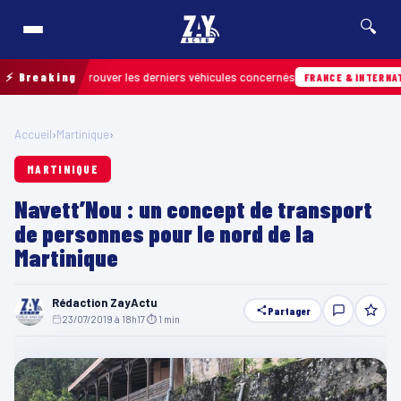
🔍
n pour retrouver les derniers véhicules concernés
⚡ Breaking
FRANCE & INTERNATIONALE
Accueil
›
Martinique
›
MARTINIQUE
Navett’Nou : un concept de transport
de personnes pour le nord de la
Martinique
Rédaction ZayActu
Partager
23/07/2019 à 18h17
·
⏱ 1 min