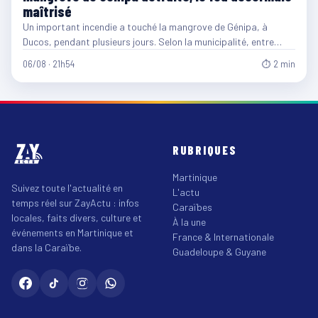
maîtrisé
Un important incendie a touché la mangrove de Génipa, à
Ducos, pendant plusieurs jours. Selon la municipalité, entre…
06/08 · 21h54
⏱ 2 min
RUBRIQUES
Martinique
Suivez toute l'actualité en
L'actu
temps réel sur ZayActu : infos
Caraïbes
locales, faits divers, culture et
À la une
événements en Martinique et
France & Internationale
dans la Caraïbe.
Guadeloupe & Guyane