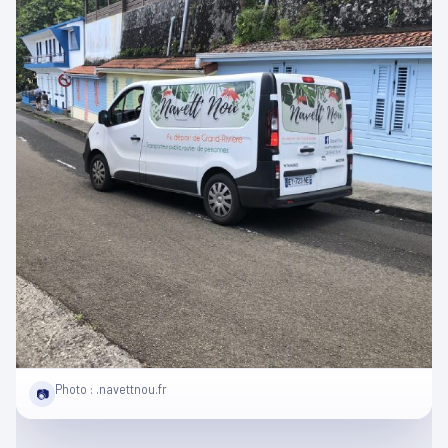
Photo : .navettnou.fr
📷