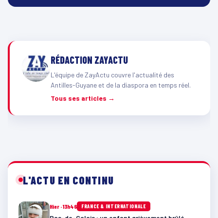
RÉDACTION ZAYACTU
L'équipe de ZayActu couvre l'actualité des
Antilles-Guyane et de la diaspora en temps réel.
Tous ses articles →
L'ACTU EN CONTINU
Hier · 13h46
FRANCE & INTERNATIONALE
Pas-de-Calais : un enfant grièvement brûlé