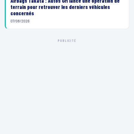
Airbags Takata : Autos GM lance une opération de
terrain pour retrouver les derniers véhicules
concernés
07/08/2026
PUBLICITÉ