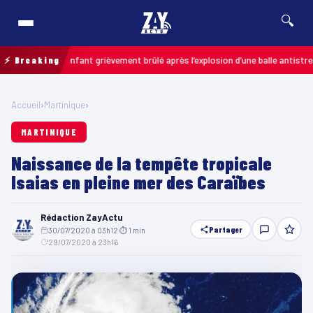
🔍
lais : un enfant grièvement brûlé après l’explosion d’une balle antistress a
⚡ Breaking
Accueil
›
Martinique
›
MARTINIQUE
Naissance de la tempête tropicale
Isaias en pleine mer des Caraïbes
Rédaction ZayActu
Partager
30/07/2020 à 03h12
·
⏱ 1 min
·
29/07/2020 à 23h16