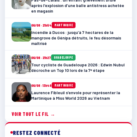
après l’explosion d’une balle antistress achetée
en magasin
06/08 · 21h54
MARTINIQUE
Incendie à Ducos : jusqu’à 7 hectares de la
mangrove de Génipa détruits, le feu désormais
maîtrisé
06/08 · 21h27
GUADELOUPE
Tour cycliste de Guadeloupe 2026 : Edwin Nubul
décroche un Top 10 lors de la 7ᵉ étape
06/08 · 13h48
MARTINIQUE
Laurence Fibleuil s’envole pour représenter la
Martinique à Miss World 2026 au Vietnam
VOIR TOUT LE FIL →
RESTEZ CONNECTÉ