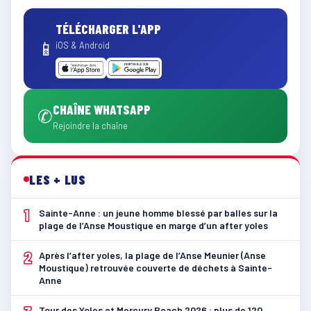
TÉLÉCHARGER L'APP
📱
iOS & Android
CHAÎNE WHATSAPP
✆
Rejoindre la chaîne
LES + LUS
1
Sainte-Anne : un jeune homme blessé par balles sur la
plage de l’Anse Moustique en marge d’un after yoles
2
Après l’after yoles, la plage de l’Anse Meunier (Anse
Moustique) retrouvée couverte de déchets à Sainte-
Anne
Tour des Yoles et Mercury Beach 2026 : plus de 120