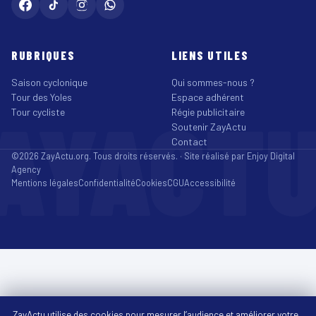
RUBRIQUES
LIENS UTILES
Saison cyclonique
Qui sommes-nous ?
Tour des Yoles
Espace adhérent
AYACT
Tour cycliste
Régie publicitaire
Soutenir ZayActu
Contact
©2026 ZayActu.org. Tous droits réservés. · Site réalisé par
Enjoy Digital
Agency
Mentions légales
Confidentialité
Cookies
CGU
Accessibilité
ZayActu utilise des cookies pour mesurer l’audience et améliorer votre