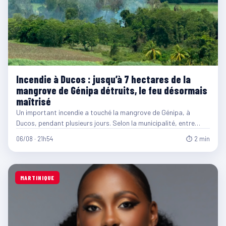
Incendie à Ducos : jusqu’à 7 hectares de la
mangrove de Génipa détruits, le feu désormais
maîtrisé
Un important incendie a touché la mangrove de Génipa, à
Ducos, pendant plusieurs jours. Selon la municipalité, entre…
06/08 · 21h54
⏱ 2 min
MARTINIQUE