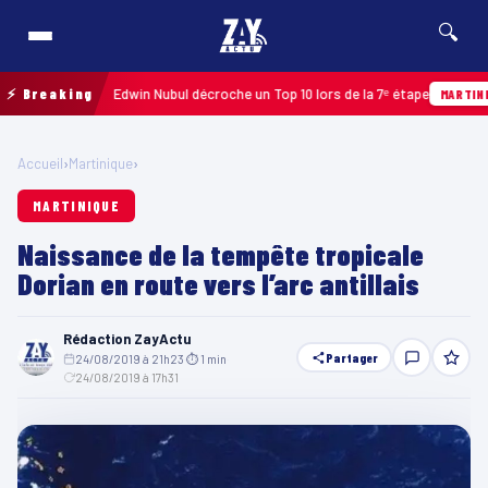
🔍
loupe 2026 : Edwin Nubul décroche un Top 10 lors de la 7ᵉ étape
⚡ Breaking
MARTINIQUE
Accueil
›
Martinique
›
MARTINIQUE
Naissance de la tempête tropicale
Dorian en route vers l’arc antillais
Rédaction ZayActu
Partager
24/08/2019 à 21h23
·
⏱ 1 min
·
24/08/2019 à 17h31