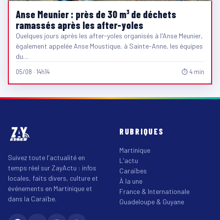
Anse Meunier : près de 30 m³ de déchets
ramassés après les after-yoles
Quelques jours après les after-yoles organisés à l'Anse Meunier,
également appelée Anse Moustique, à Sainte-Anne, les équipes
du…
05/08 · 14h14
⏱ 4 min
RUBRIQUES
Martinique
Suivez toute l'actualité en
L'actu
temps réel sur ZayActu : infos
Caraïbes
locales, faits divers, culture et
À la une
événements en Martinique et
France & Internationale
dans la Caraïbe.
Guadeloupe & Guyane