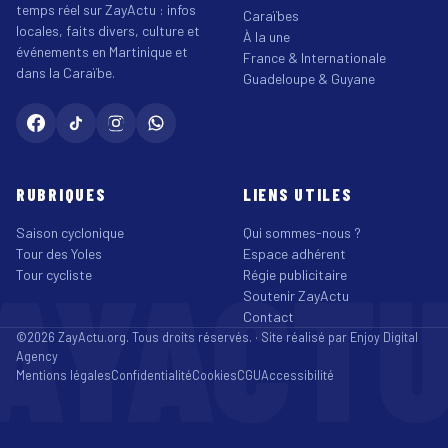
temps réel sur ZayActu : infos
Caraïbes
locales, faits divers, culture et
À la une
événements en Martinique et
France & Internationale
dans la Caraïbe.
Guadeloupe & Guyane
RUBRIQUES
LIENS UTILES
Saison cyclonique
Qui sommes-nous ?
Tour des Yoles
Espace adhérent
AYACT
Tour cycliste
Régie publicitaire
Soutenir ZayActu
Contact
©2026 ZayActu.org. Tous droits réservés. · Site réalisé par
Enjoy Digital
Agency
Mentions légales
Confidentialité
Cookies
CGU
Accessibilité