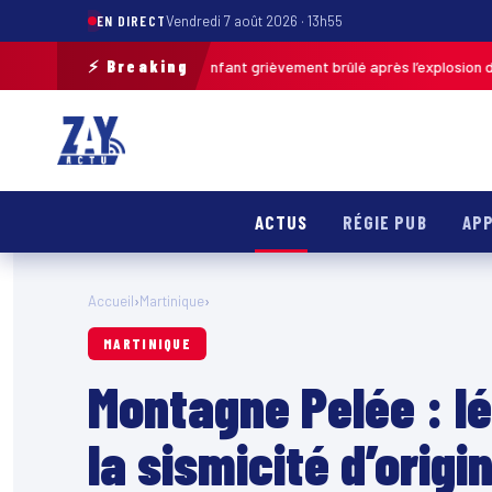
EN DIRECT
Vendredi 7 août 2026 · 13h55
⚡ Breaking
as-de-Calais : un enfant grièvement brûlé après l’explosion d’une balle 
ACTUS
RÉGIE PUB
APP
Accueil
›
Martinique
›
MARTINIQUE
Montagne Pelée : l
la sismicité d’orig