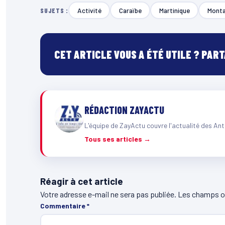
Activité
Caraïbe
Martinique
Monta
SUJETS :
CET ARTICLE VOUS A ÉTÉ UTILE ? PAR
RÉDACTION ZAYACTU
L'équipe de ZayActu couvre l'actualité des Ant
Tous ses articles →
Réagir à cet article
Votre adresse e-mail ne sera pas publiée.
Les champs ob
Commentaire
*