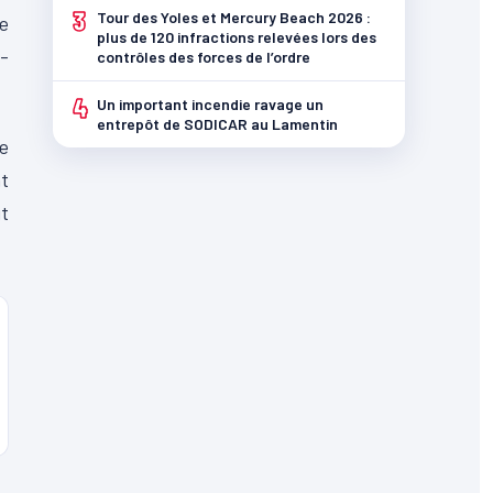
3
Tour des Yoles et Mercury Beach 2026 :
de
plus de 120 infractions relevées lors des
-
contrôles des forces de l’ordre
4
Un important incendie ravage un
entrepôt de SODICAR au Lamentin
ue
t
ut