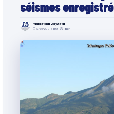
séismes enregistr
Rédaction ZayActu
23/01/2021 à 11h31
·
⏱ 1 min