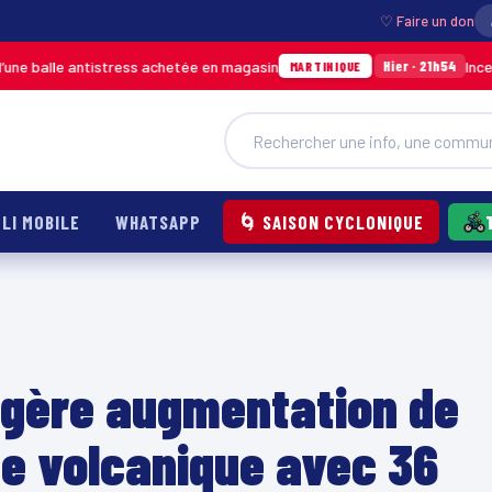
♡ Faire un don
antistress achetée en magasin
Incendie à Ducos
Hier · 21h54
MARTINIQUE
LI MOBILE
WHATSAPP
🌀 SAISON CYCLONIQUE
égère augmentation de
ine volcanique avec 36