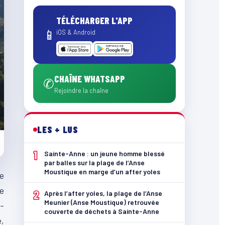
TÉLÉCHARGER L'APP
📱
iOS & Android
CHAÎNE WHATSAPP
✆
Rejoindre la chaîne
LES + LUS
1
Sainte-Anne : un jeune homme blessé
par balles sur la plage de l’Anse
Moustique en marge d’un after yoles
e
re
2
Après l’after yoles, la plage de l’Anse
Meunier (Anse Moustique) retrouvée
o-
couverte de déchets à Sainte-Anne
e,