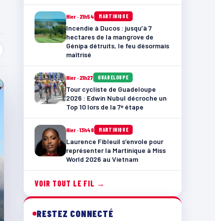
Hier · 21h54
MARTINIQUE
Incendie à Ducos : jusqu’à 7
hectares de la mangrove de
Génipa détruits, le feu désormais
maîtrisé
Hier · 21h27
GUADELOUPE
Tour cycliste de Guadeloupe
2026 : Edwin Nubul décroche un
Top 10 lors de la 7ᵉ étape
Hier · 13h48
MARTINIQUE
Laurence Fibleuil s’envole pour
représenter la Martinique à Miss
World 2026 au Vietnam
VOIR TOUT LE FIL →
RESTEZ CONNECTÉ