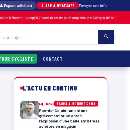
👤 Espace adhérent
📱 APP & WHATSAPP
Envoyer une info
 : jusqu’à 7 hectares de la mangrove de Génipa détruits, le feu désormais
🔍
TOUR CYCLISTE
CONTACT
L'ACTU EN CONTINU
Auj. · 13h46
FRANCE & INTERNATIONALE
Pas-de-Calais : un enfant
grièvement brûlé après
l’explosion d’une balle antistress
achetée en magasin