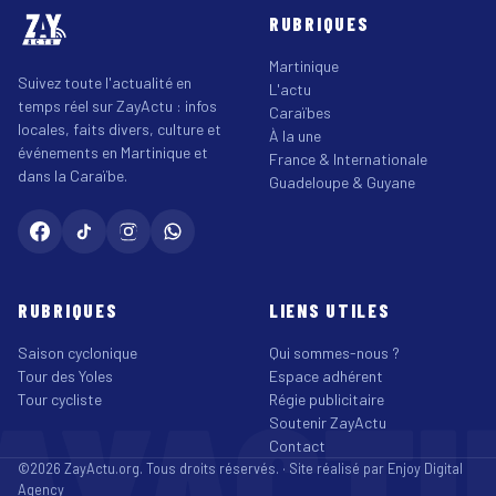
RUBRIQUES
Martinique
Suivez toute l'actualité en
L'actu
temps réel sur ZayActu : infos
Caraïbes
locales, faits divers, culture et
À la une
événements en Martinique et
France & Internationale
dans la Caraïbe.
Guadeloupe & Guyane
RUBRIQUES
LIENS UTILES
Saison cyclonique
Qui sommes-nous ?
Tour des Yoles
Espace adhérent
AYACT
Tour cycliste
Régie publicitaire
Soutenir ZayActu
Contact
©2026 ZayActu.org. Tous droits réservés. · Site réalisé par
Enjoy Digital
Agency