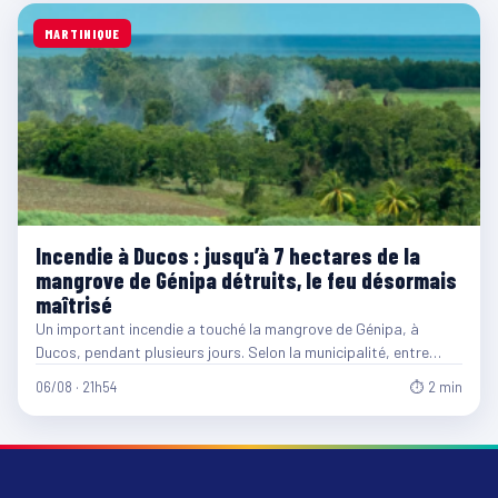
MARTINIQUE
Incendie à Ducos : jusqu’à 7 hectares de la
mangrove de Génipa détruits, le feu désormais
maîtrisé
Un important incendie a touché la mangrove de Génipa, à
Ducos, pendant plusieurs jours. Selon la municipalité, entre…
06/08 · 21h54
⏱ 2 min