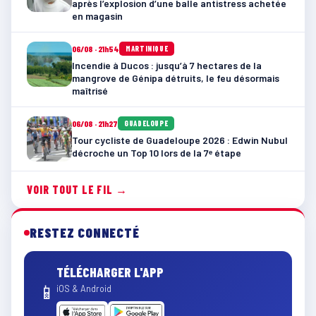
après l’explosion d’une balle antistress achetée
en magasin
06/08 · 21h54
MARTINIQUE
Incendie à Ducos : jusqu’à 7 hectares de la
mangrove de Génipa détruits, le feu désormais
maîtrisé
06/08 · 21h27
GUADELOUPE
Tour cycliste de Guadeloupe 2026 : Edwin Nubul
décroche un Top 10 lors de la 7ᵉ étape
VOIR TOUT LE FIL →
RESTEZ CONNECTÉ
TÉLÉCHARGER L'APP
📱
iOS & Android