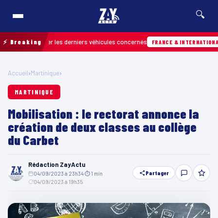
🔍
r retrouver les derniers véhicules concernés
⚡ Breaking
H
FRANCE & INTERNATIONALE
Accueil
›
Martinique
›
MARTINIQUE
Mobilisation : le rectorat annonce la
création de deux classes au collège
du Carbet
Rédaction ZayActu
Partager
04/09/2023 à 23h34
·
⏱ 1 min
·
04/09/2023 à 19h35