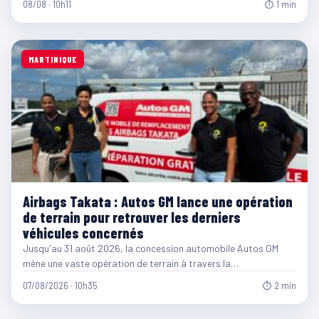
08/08 · 10h11
⏱ 1 min
MARTINIQUE
Airbags Takata : Autos GM lance une opération
de terrain pour retrouver les derniers
véhicules concernés
Jusqu'au 31 août 2026, la concession automobile Autos GM
mène une vaste opération de terrain à travers la…
07/08/2026 · 10h35
⏱ 2 min