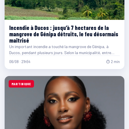
Incendie à Ducos : jusqu’à 7 hectares de la
mangrove de Génipa détruits, le feu désormais
maîtrisé
Un important incendie a touché la mangrove de Génipa, à
Ducos, pendant plusieurs jours. Selon la municipalité, entre…
06/08 · 21h54
⏱ 2 min
MARTINIQUE