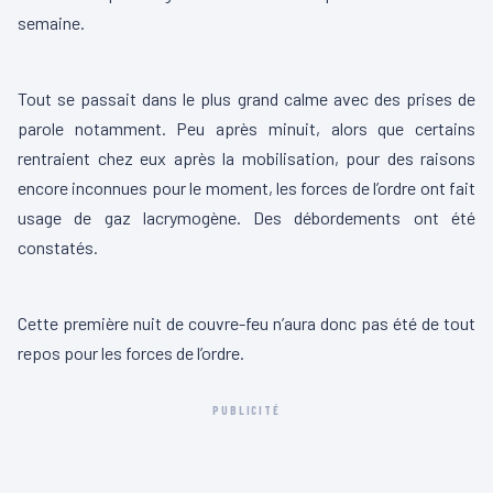
semaine.
00:00
00:26
L
Tout se passait dans le plus grand calme avec des prises de
e
parole notamment. Peu après minuit, alors que certains
c
rentraient chez eux après la mobilisation, pour des raisons
t
encore inconnues pour le moment, les forces de l’ordre ont fait
e
usage de gaz lacrymogène. Des débordements ont été
u
constatés.
r
00:00
00:05
v
L
i
Cette première nuit de couvre-feu n’aura donc pas été de tout
e
d
repos pour les forces de l’ordre.
c
é
t
o
PUBLICITÉ
e
u
r