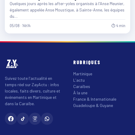
Quelques jours après les after-yoles organisés à l'Anse Meunier,
également appelée Anse Moustique, à Sainte-Anne, les équipes
du…
05/08 · 14h14
⏱ 4 min
RUBRIQUES
Martinique
Suivez toute l'actualité en
L'actu
temps réel sur ZayActu : infos
Caraïbes
locales, faits divers, culture et
À la une
événements en Martinique et
France & Internationale
dans la Caraïbe.
Guadeloupe & Guyane