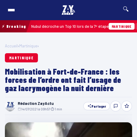
🔍
26 : Edwin Nubul décroche un Top 10 lors de la 7ᵉ étape
⚡ Breaking
Hier 
MARTINIQUE
Accueil
›
Martinique
›
MARTINIQUE
Mobilisation à Fort-de-France : les
forces de l’ordre ont fait l’usage de
gaz lacrymogène la nuit dernière
Rédaction ZayActu
Partager
14/07/2021 à 09h57
·
⏱ 1 min