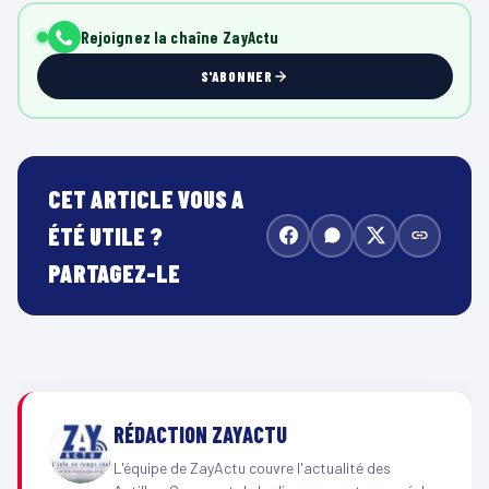
e
Rejoignez la chaîne ZayActu
c
t
S'ABONNER
e
u
r
v
CET ARTICLE VOUS A
i
ÉTÉ UTILE ?
d
PARTAGEZ-LE
é
o
RÉDACTION ZAYACTU
L'équipe de ZayActu couvre l'actualité des