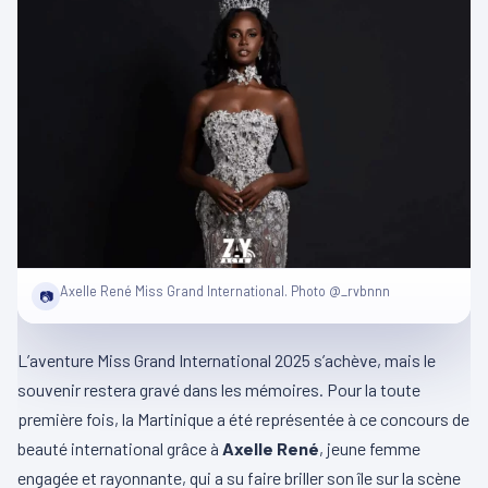
Axelle René Miss Grand International. Photo @_rvbnnn
📷
L’aventure Miss Grand International 2025 s’achève, mais le
souvenir restera gravé dans les mémoires. Pour la toute
première fois, la Martinique a été représentée à ce concours de
beauté international grâce à
Axelle René
, jeune femme
engagée et rayonnante, qui a su faire briller son île sur la scène