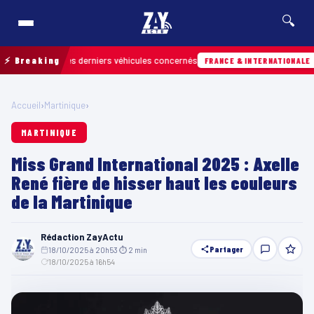
🔍
trouver les derniers véhicules concernés
⚡ Breaking
Hier 
FRANCE & INTERNATIONALE
Accueil
›
Martinique
›
MARTINIQUE
Miss Grand International 2025 : Axelle
René fière de hisser haut les couleurs
de la Martinique
Rédaction ZayActu
Partager
18/10/2025 à 20h53
·
⏱ 2 min
·
18/10/2025 à 16h54