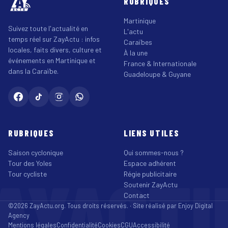
RUBRIQUES
Martinique
Suivez toute l'actualité en
L'actu
temps réel sur ZayActu : infos
Caraïbes
locales, faits divers, culture et
À la une
événements en Martinique et
France & Internationale
dans la Caraïbe.
Guadeloupe & Guyane
RUBRIQUES
LIENS UTILES
Saison cyclonique
Qui sommes-nous ?
Tour des Yoles
Espace adhérent
AYACT
Tour cycliste
Régie publicitaire
Soutenir ZayActu
Contact
©2026 ZayActu.org. Tous droits réservés. · Site réalisé par
Enjoy Digital
Agency
Mentions légales
Confidentialité
Cookies
CGU
Accessibilité