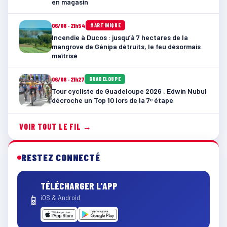
en magasin
06/08 · 21h54
MARTINIQUE
Incendie à Ducos : jusqu’à 7 hectares de la
mangrove de Génipa détruits, le feu désormais
maîtrisé
06/08 · 21h27
GUADELOUPE
Tour cycliste de Guadeloupe 2026 : Edwin Nubul
décroche un Top 10 lors de la 7ᵉ étape
VOIR TOUT LE FIL →
RESTEZ CONNECTÉ
TÉLÉCHARGER L'APP
📱
iOS & Android