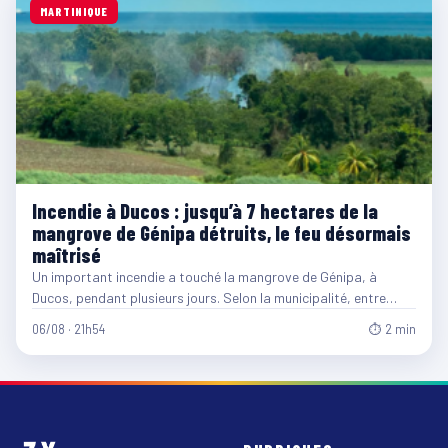
MARTINIQUE
Incendie à Ducos : jusqu’à 7 hectares de la
mangrove de Génipa détruits, le feu désormais
maîtrisé
Un important incendie a touché la mangrove de Génipa, à
Ducos, pendant plusieurs jours. Selon la municipalité, entre…
06/08 · 21h54
⏱ 2 min