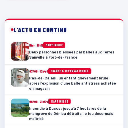
L'ACTU EN CONTINU
Hier · 10h11
MARTINIQUE
Deux personnes blessées par balles aux Terres
Sainville à Fort-de-France
07/08 · 13h46
FRANCE & INTERNATIONALE
Pas-de-Calais : un enfant grièvement brûlé
après l’explosion d’une balle antistress achetée
en magasin
06/08 · 21h54
MARTINIQUE
Incendie à Ducos : jusqu’à 7 hectares de la
mangrove de Génipa détruits, le feu désormais
maîtrisé