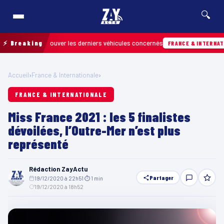
🔍
n pour retrouver les derniers véhicules concernés
⚡ Breaking
FRANCE & INTERNATIONAL
Accueil
›
France & Internationale
›
FRANCE & INTERNATIONALE
Miss France 2021 : les 5 finalistes
dévoilées, l’Outre-Mer n’est plus
représenté
Rédaction ZayActu
Partager
19/12/2020 à 22h51
·
⏱ 1 min
·
19/12/2020 à 18h52