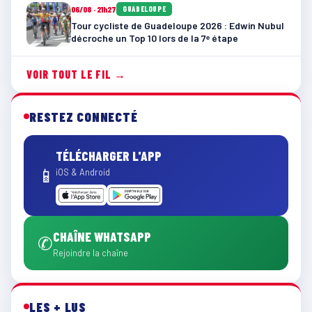
06/08 · 21h27
GUADELOUPE
Tour cycliste de Guadeloupe 2026 : Edwin Nubul
décroche un Top 10 lors de la 7ᵉ étape
VOIR TOUT LE FIL →
RESTEZ CONNECTÉ
TÉLÉCHARGER L'APP
📱
iOS & Android
CHAÎNE WHATSAPP
✆
Rejoindre la chaîne
LES + LUS