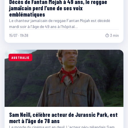
Décès de Fantan Mojah à 49 ans, le reggae
jamaïcain perd l’une de ses voix
emblématiques
Le chanteur jamaïcain de reggae Fantan Mojah est décédé
mardi soir à l'âge de 49 ans à l'hôpital…
15/07 · 11h38
⏱ 3 min
AUSTRALIE
Sam Neill, célèbre acteur de Jurassic Park, est
mort à l’âge de 78 ans
Le monde du cinéma est en deuil. L'acteur néo-zélandais Sam