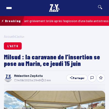
🔍
 : un enfant grièvement brûlé après l’explosion d’une balle antistress acheté
⚡ Breaking
Accueil
›
L'actu
›
L'ACTU
Milsud : la caravane de l’insertion se
pose au Marin, ce jeudi 15 juin
Rédaction ZayActu
Partager
14/06/2023 à 21h49
·
⏱ 2 min