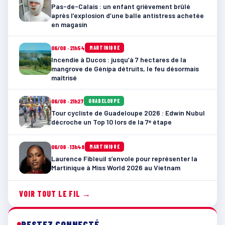
Pas-de-Calais : un enfant grièvement brûlé
après l’explosion d’une balle antistress achetée
en magasin
06/08 · 21h54
MARTINIQUE
Incendie à Ducos : jusqu’à 7 hectares de la
mangrove de Génipa détruits, le feu désormais
maîtrisé
06/08 · 21h27
GUADELOUPE
Tour cycliste de Guadeloupe 2026 : Edwin Nubul
décroche un Top 10 lors de la 7ᵉ étape
06/08 · 13h48
MARTINIQUE
Laurence Fibleuil s’envole pour représenter la
Martinique à Miss World 2026 au Vietnam
VOIR TOUT LE FIL →
RESTEZ CONNECTÉ