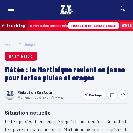
🔍
les derniers véhicules concernés
⚡ Breaking
07/08 · 13h46
FRANCE & INTERNATIONALE
Accueil
›
Martinique
›
MARTINIQUE
Météo : la Martinique revient en jaune
pour fortes pluies et orages
Rédaction ZayActu
Partager
29/10/2022 à 14h20
·
⏱ 2 min
Situation actuelle
Le temps s’est bien dégradé depuis la nuit dernière. Ce matin le
temps reste maussade sur la Martinique avec un ciel gris et de