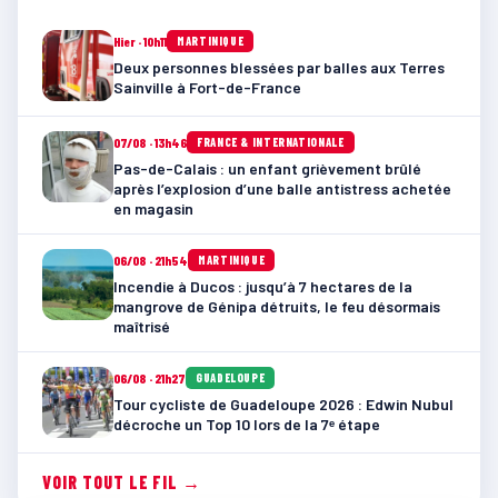
Hier · 10h11
MARTINIQUE
Deux personnes blessées par balles aux Terres
Sainville à Fort-de-France
07/08 · 13h46
FRANCE & INTERNATIONALE
Pas-de-Calais : un enfant grièvement brûlé
après l’explosion d’une balle antistress achetée
en magasin
06/08 · 21h54
MARTINIQUE
Incendie à Ducos : jusqu’à 7 hectares de la
mangrove de Génipa détruits, le feu désormais
maîtrisé
06/08 · 21h27
GUADELOUPE
Tour cycliste de Guadeloupe 2026 : Edwin Nubul
décroche un Top 10 lors de la 7ᵉ étape
VOIR TOUT LE FIL →