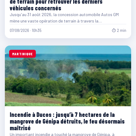
de terrain pour retrouver les derniers
véhicules concernés
Jusqu'au 31 août 2026, la concession automobile Autos GM
mène une vaste opération de terrain à travers la…
07/08/2026 · 10h35
⏱ 2 min
MARTINIQUE
Incendie à Ducos : jusqu’à 7 hectares de la
mangrove de Génipa détruits, le feu désormais
maîtrisé
Un important incendie a touché la mangrove de Génipa, à