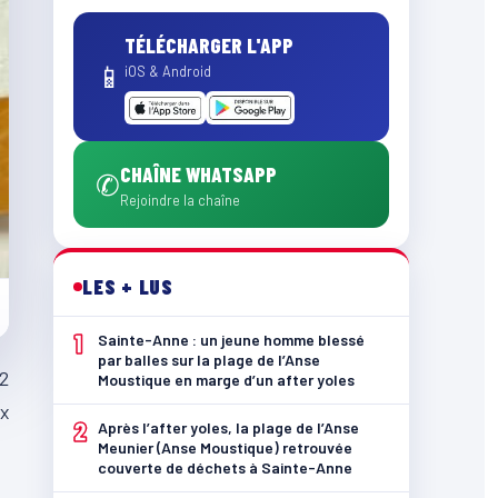
TÉLÉCHARGER L'APP
📱
iOS & Android
CHAÎNE WHATSAPP
✆
Rejoindre la chaîne
LES + LUS
1
Sainte-Anne : un jeune homme blessé
par balles sur la plage de l’Anse
22
Moustique en marge d’un after yoles
ux
2
Après l’after yoles, la plage de l’Anse
Meunier (Anse Moustique) retrouvée
couverte de déchets à Sainte-Anne