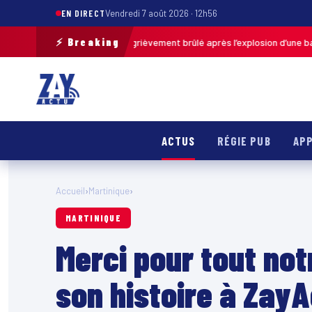
EN DIRECT
Vendredi 7 août 2026 · 12h56
⚡ Breaking
is : un enfant grièvement brûlé après l’explosion d’une balle antistres
ACTUS
RÉGIE PUB
APP
Accueil
›
Martinique
›
MARTINIQUE
Merci pour tout no
son histoire à Zay