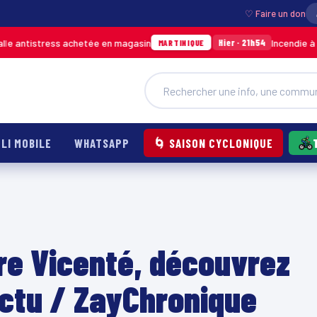
♡ Faire un don
s achetée en magasin
Incendie à Ducos : jusqu’
Hier · 21h54
MARTINIQUE
LI MOBILE
WHATSAPP
🌀 SAISON CYCLONIQUE
tre Vicenté, découvrez
Actu / ZayChronique