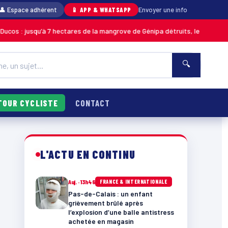
👤 Espace adhérent
📱 APP & WHATSAPP
Envoyer une info
à 7 hectares de la mangrove de Génipa détruits, le feu désormais maîtrisé
🔍
TOUR CYCLISTE
CONTACT
L'ACTU EN CONTINU
Auj. · 13h46
FRANCE & INTERNATIONALE
Pas-de-Calais : un enfant
grièvement brûlé après
l’explosion d’une balle antistress
achetée en magasin