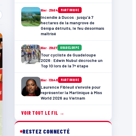
Hier · 21h54
MARTINIQUE
Incendie à Ducos : jusqu’à 7
hectares de la mangrove de
Génipa détruits, le feu désormais
maîtrisé
Hier · 21h27
GUADELOUPE
Tour cycliste de Guadeloupe
2026 : Edwin Nubul décroche un
Top 10 lors de la 7ᵉ étape
Hier · 13h48
MARTINIQUE
Laurence Fibleuil s’envole pour
représenter la Martinique à Miss
World 2026 au Vietnam
VOIR TOUT LE FIL →
RESTEZ CONNECTÉ