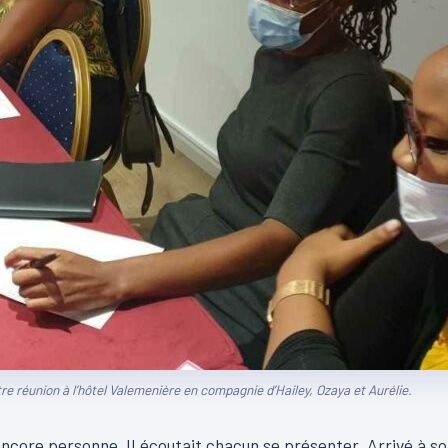
tre réunion à l’hôtel Valemenière en compagnie d’Hailey, Ozaya et Aurélie.
 encore personne. Il écoutait chacun se présenter. Arrivé à s