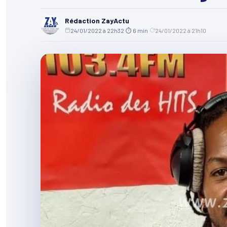
Rédaction ZayActu
24/01/2022 à 22h32
·
⏱ 6 min
·
24/01/2022 à 21h10